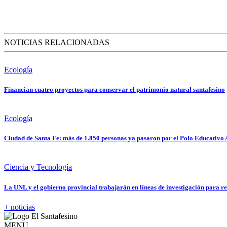
NOTICIAS RELACIONADAS
Ecología
Financian cuatro proyectos para conservar el patrimonio natural santafesino
Ecología
Ciudad de Santa Fe: más de 1.850 personas ya pasaron por el Polo Educativo 
Ciencia y Tecnología
La UNL y el gobierno provincial trabajarán en líneas de investigación para re
+ noticias
MENU