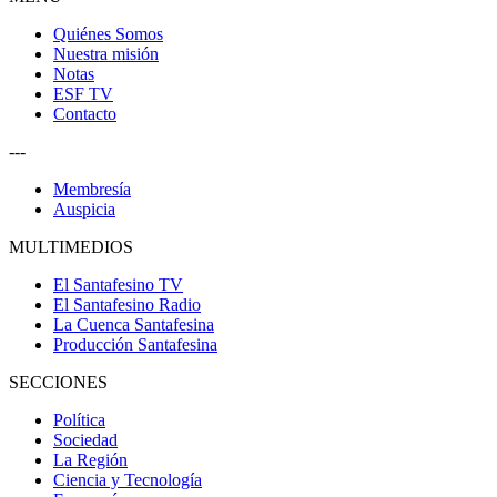
Quiénes Somos
Nuestra misión
Notas
ESF TV
Contacto
---
Membresía
Auspicia
MULTIMEDIOS
El Santafesino TV
El Santafesino Radio
La Cuenca Santafesina
Producción Santafesina
SECCIONES
Política
Sociedad
La Región
Ciencia y Tecnología