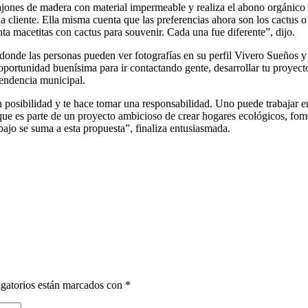
ones de madera con material impermeable y realiza el abono orgánico p
da cliente. Ella misma cuenta que las preferencias ahora son los cactus 
nta macetitas con cactus para souvenir. Cada una fue diferente”, dijo.
k donde las personas pueden ver fotografías en su perfil Vivero Sueños 
 oportunidad buenísima para ir contactando gente, desarrollar tu proyec
pendencia municipal.
sibilidad y te hace tomar una responsabilidad. Uno puede trabajar en la
ue es parte de un proyecto ambicioso de crear hogares ecológicos, fome
bajo se suma a esta propuesta”, finaliza entusiasmada.
gatorios están marcados con
*