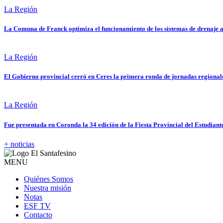
La Región
La Comuna de Franck optimiza el funcionamiento de los sistemas de drenaje a
La Región
El Gobierno provincial cerró en Ceres la primera ronda de jornadas regional
La Región
Fue presentada en Coronda la 34 edición de la Fiesta Provincial del Estudiant
+ noticias
MENU
Quiénes Somos
Nuestra misión
Notas
ESF TV
Contacto