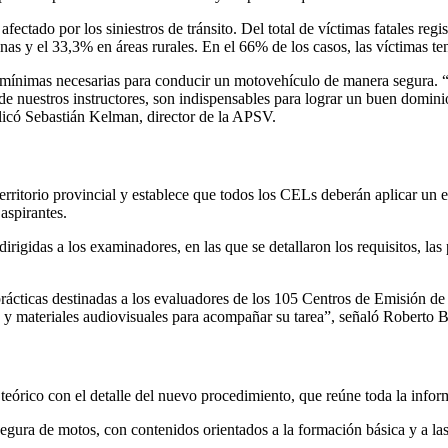
afectado por los siniestros de tránsito. Del total de víctimas fatales r
as y el 33,3% en áreas rurales. En el 66% de los casos, las víctimas te
s mínimas necesarias para conducir un motovehículo de manera segura. 
 de nuestros instructores, son indispensables para lograr un buen domin
licó Sebastián Kelman, director de la APSV.
territorio provincial y establece que todos los CELs deberán aplicar un 
aspirantes.
irigidas a los examinadores, en las que se detallaron los requisitos, la
cticas destinadas a los evaluadores de los 105 Centros de Emisión de Li
 materiales audiovisuales para acompañar su tarea”, señaló Roberto Br
 teórico con el detalle del nuevo procedimiento, que reúne toda la info
segura de motos, con contenidos orientados a la formación básica y a l