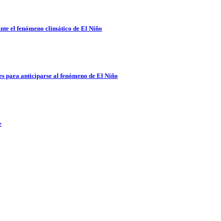
nte el fenómeno climático de El Niño
es para anticiparse al fenómeno de El Niño
e