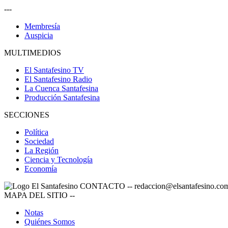
---
Membresía
Auspicia
MULTIMEDIOS
El Santafesino TV
El Santafesino Radio
La Cuenca Santafesina
Producción Santafesina
SECCIONES
Política
Sociedad
La Región
Ciencia y Tecnología
Economía
CONTACTO
--
redaccion@elsantafesino.co
MAPA DEL SITIO
--
Notas
Quiénes Somos