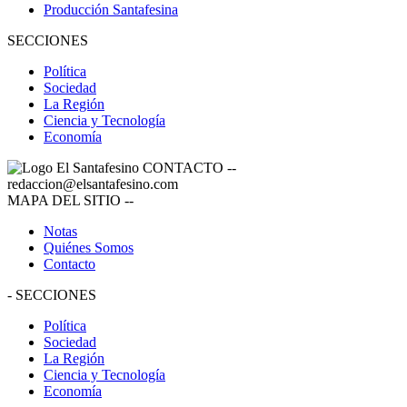
Producción Santafesina
SECCIONES
Política
Sociedad
La Región
Ciencia y Tecnología
Economía
CONTACTO
--
redaccion@elsantafesino.com
MAPA DEL SITIO
--
Notas
Quiénes Somos
Contacto
-
SECCIONES
Política
Sociedad
La Región
Ciencia y Tecnología
Economía