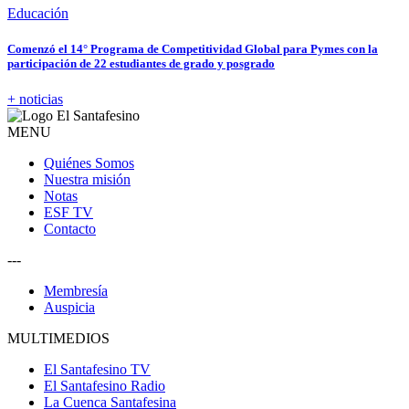
Educación
Comenzó el 14° Programa de Competitividad Global para Pymes con la
participación de 22 estudiantes de grado y posgrado
+ noticias
MENU
Quiénes Somos
Nuestra misión
Notas
ESF TV
Contacto
---
Membresía
Auspicia
MULTIMEDIOS
El Santafesino TV
El Santafesino Radio
La Cuenca Santafesina