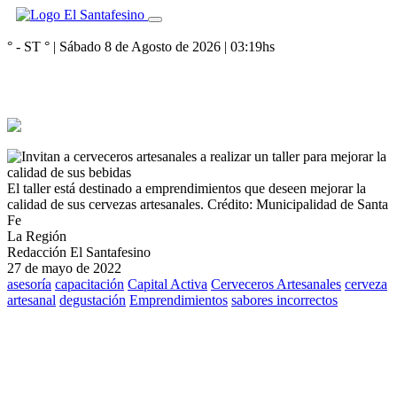
° - ST
° |
Sábado 8 de Agosto de 2026
|
03:19
hs
El taller está destinado a emprendimientos que deseen mejorar la
calidad de sus cervezas artesanales.
Crédito: Municipalidad de Santa
Fe
La Región
Redacción El Santafesino
27 de mayo de 2022
asesoría
capacitación
Capital Activa
Cerveceros Artesanales
cerveza
artesanal
degustación
Emprendimientos
sabores incorrectos