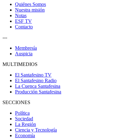
Quiénes Somos
Nuestra misión
Notas
ESF TV
Contacto
---
Membresía
Auspicia
MULTIMEDIOS
El Santafesino TV
El Santafesino Radio
La Cuenca Santafesina
Producción Santafesina
SECCIONES
Política
Sociedad
La Región
Ciencia y Tecnología
Economía