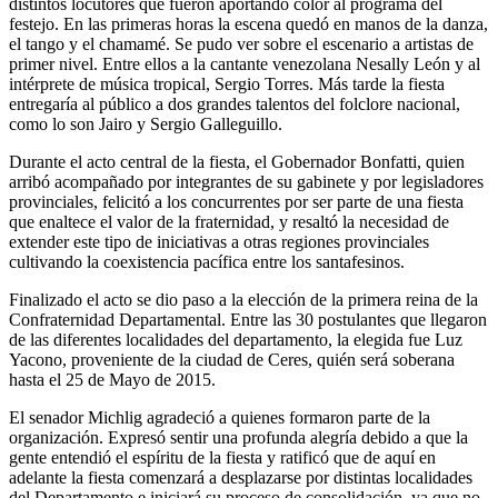
distintos locutores que fueron aportando color al programa del
festejo. En las primeras horas la escena quedó en manos de la danza,
el tango y el chamamé. Se pudo ver sobre el escenario a artistas de
primer nivel. Entre ellos a la cantante venezolana Nesally León y al
intérprete de música tropical, Sergio Torres. Más tarde la fiesta
entregaría al público a dos grandes talentos del folclore nacional,
como lo son Jairo y Sergio Galleguillo.
Durante el acto central de la fiesta, el Gobernador Bonfatti, quien
arribó acompañado por integrantes de su gabinete y por legisladores
provinciales, felicitó a los concurrentes por ser parte de una fiesta
que enaltece el valor de la fraternidad, y resaltó la necesidad de
extender este tipo de iniciativas a otras regiones provinciales
cultivando la coexistencia pacífica entre los santafesinos.
Finalizado el acto se dio paso a la elección de la primera reina de la
Confraternidad Departamental. Entre las 30 postulantes que llegaron
de las diferentes localidades del departamento, la elegida fue Luz
Yacono, proveniente de la ciudad de Ceres, quién será soberana
hasta el 25 de Mayo de 2015.
El senador Michlig agradeció a quienes formaron parte de la
organización. Expresó sentir una profunda alegría debido a que la
gente entendió el espíritu de la fiesta y ratificó que de aquí en
adelante la fiesta comenzará a desplazarse por distintas localidades
del Departamento e iniciará su proceso de consolidación, ya que no