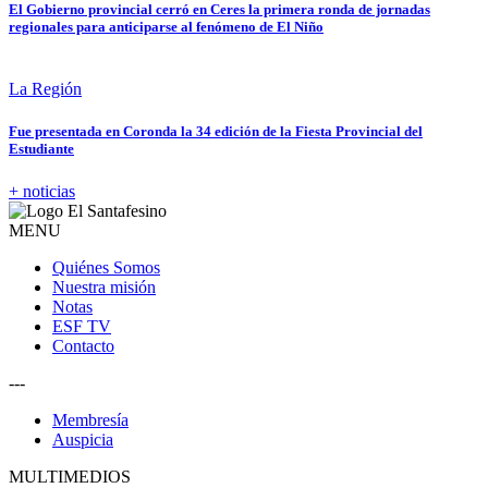
El Gobierno provincial cerró en Ceres la primera ronda de jornadas
regionales para anticiparse al fenómeno de El Niño
La Región
Fue presentada en Coronda la 34 edición de la Fiesta Provincial del
Estudiante
+ noticias
MENU
Quiénes Somos
Nuestra misión
Notas
ESF TV
Contacto
---
Membresía
Auspicia
MULTIMEDIOS