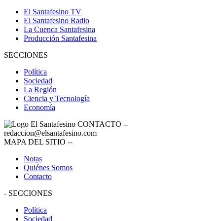
El Santafesino TV
El Santafesino Radio
La Cuenca Santafesina
Producción Santafesina
SECCIONES
Política
Sociedad
La Región
Ciencia y Tecnología
Economía
CONTACTO
--
redaccion@elsantafesino.com
MAPA DEL SITIO
--
Notas
Quiénes Somos
Contacto
-
SECCIONES
Política
Sociedad