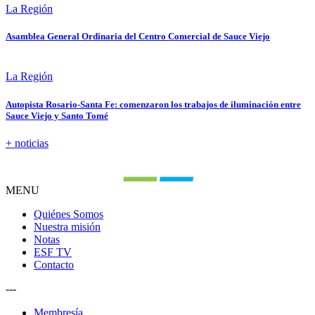
La Región
Asamblea General Ordinaria del Centro Comercial de Sauce Viejo
La Región
Autopista Rosario-Santa Fe: comenzaron los trabajos de iluminación entre
Sauce Viejo y Santo Tomé
+ noticias
MENU
Quiénes Somos
Nuestra misión
Notas
ESF TV
Contacto
---
Membresía