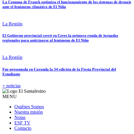
La Comuna de Franck optimiza el funcionamiento de los sistemas de drenaje
ante el fenómeno climático de El Niño
La Región
El Gobierno provincial cerró en Ceres la primera ronda de jornadas
regionales para anticiparse al fenómeno de El Niño
La Región
Fue presentada en Coronda la 34 edición de la Fiesta Provincial del
Estudiante
+ noticias
MENU
Quiénes Somos
Nuestra misión
Notas
ESF TV
Contacto