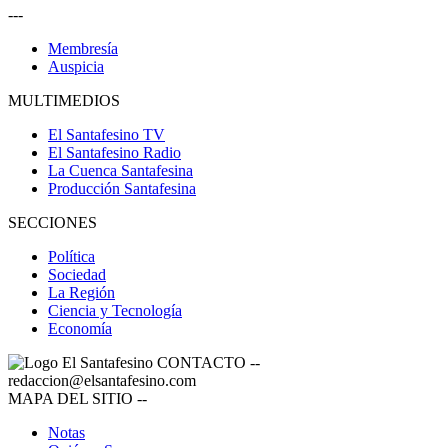
---
Membresía
Auspicia
MULTIMEDIOS
El Santafesino TV
El Santafesino Radio
La Cuenca Santafesina
Producción Santafesina
SECCIONES
Política
Sociedad
La Región
Ciencia y Tecnología
Economía
CONTACTO
--
redaccion@elsantafesino.com
MAPA DEL SITIO
--
Notas