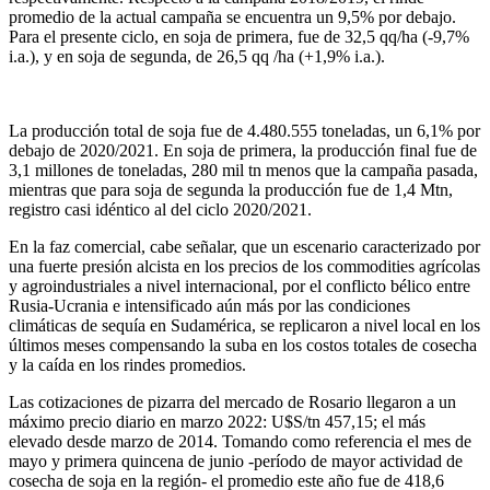
promedio de la actual campaña se encuentra un 9,5% por debajo.
Para el presente ciclo, en soja de primera, fue de 32,5 qq/ha (-9,7%
i.a.), y en soja de segunda, de 26,5 qq /ha (+1,9% i.a.).
La producción total de soja fue de 4.480.555 toneladas, un 6,1% por
debajo de 2020/2021. En soja de primera, la producción final fue de
3,1 millones de toneladas, 280 mil tn menos que la campaña pasada,
mientras que para soja de segunda la producción fue de 1,4 Mtn,
registro casi idéntico al del ciclo 2020/2021.
En la faz comercial, cabe señalar, que un escenario caracterizado por
una fuerte presión alcista en los precios de los commodities agrícolas
y agroindustriales a nivel internacional, por el conflicto bélico entre
Rusia-Ucrania e intensificado aún más por las condiciones
climáticas de sequía en Sudamérica, se replicaron a nivel local en los
últimos meses compensando la suba en los costos totales de cosecha
y la caída en los rindes promedios.
Las cotizaciones de pizarra del mercado de Rosario llegaron a un
máximo precio diario en marzo 2022: U$S/tn 457,15; el más
elevado desde marzo de 2014. Tomando como referencia el mes de
mayo y primera quincena de junio -período de mayor actividad de
cosecha de soja en la región- el promedio este año fue de 418,6