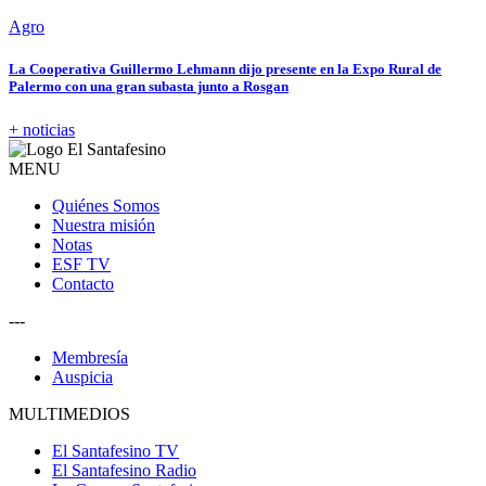
Agro
La Cooperativa Guillermo Lehmann dijo presente en la Expo Rural de
Palermo con una gran subasta junto a Rosgan
+ noticias
MENU
Quiénes Somos
Nuestra misión
Notas
ESF TV
Contacto
---
Membresía
Auspicia
MULTIMEDIOS
El Santafesino TV
El Santafesino Radio