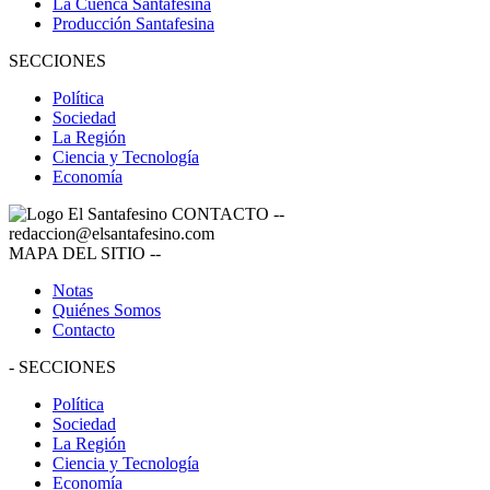
La Cuenca Santafesina
Producción Santafesina
SECCIONES
Política
Sociedad
La Región
Ciencia y Tecnología
Economía
CONTACTO
--
redaccion@elsantafesino.com
MAPA DEL SITIO
--
Notas
Quiénes Somos
Contacto
-
SECCIONES
Política
Sociedad
La Región
Ciencia y Tecnología
Economía