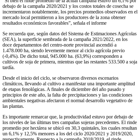
“Si bien el rinde promedio de la actual campaña estuvo un 6,1% por
debajo de la campaña 2020/2021 y los costos totales de cosecha se
incrementaron notablemente, los precios promedios observados en el
mercado local permitieron a los productores de la zona obtener
resultados económicos favorables”, señala el informe
Se recuerda que, según datos del Sistema de Estimaciones Agrícolas
(SEA), la superficie sembrada de la campaña 2021/2022, en los
doce departamentos del centro-norte provincial ascendió a
1.478.000 ha, siendo levemente menor al ciclo agrícola previo
(-0,4%). De dicho total, 945.000 ha. (63,9%) corresponden a
cultivos de soja de primera, mientras que las restantes 533.500 a soja
tardía.
Desde el inicio del ciclo, se observaron diversos escenarios
climáticos, llevando al cultivo a manifestar una importante amplitud
de etapas fenológicas. A finales de diciembre del año pasado y
principios de este año, la falta de precipitaciones y las condiciones
ambientales negativas afectaron el normal desarrollo vegetativo de
las plantas.
Es importante remarcar que, la productividad estuvo por debajo de
los niveles de las últimas tres campañas sojeras precedentes. El rinde
promedio por hectárea se ubicó en 30,3 quintales, los cuales resultan
un 6,1% y 12,5% menores a los del ciclo 2020/2021 y 2019/2020,
respectivamente. Respecto a la campaña 2018/2019, el rinde