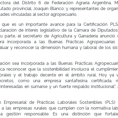
rectora del Distrito 6 de Federación Agraria Argentina, M
iputado provincial, Joaquin Blanco; y representantes de orga
dades vinculadas al sector agropecuario.
ó que es un importante avance para la Certificación PL
claración de interés legislativo de la Cámara de Diputados
su parte, el secretario de Agricultura y Ganadería anunció 
será incorporada a las Buenas Prácticas Agropecuarias 
aluar y reconocer la dimensión humana y laboral de los si
icación sea incorporada a las Buenas Prácticas Agropecuar
ica reconocer que la sostenibilidad involucra el cumplimie
orales y el trabajo decente en el ámbito rural. Hoy ya
ncretos, como una empresa santafesina certificada, 
interesadas en sumarse y un fuerte respaldo institucional”, 
ón Empresarial de Prácticas Laborales Sostenibles (PLS)
 a las empresas rurales que cumplen con la normativa lab
 gestión responsable. Es una distinción que fortal