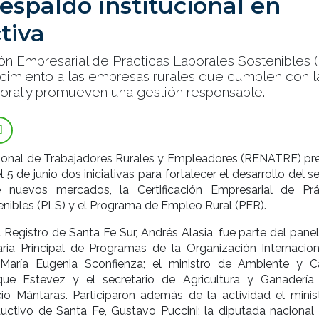
espaldo institucional en
tiva
ión Empresarial de Prácticas Laborales Sostenibles 
cimiento a las empresas rurales que cumplen con l
boral y promueven una gestión responsable.
cional de Trabajadores Rurales y Empleadores (RENATRE) pr
 5 de junio dos iniciativas para fortalecer el desarrollo del s
e nuevos mercados, la Certificación Empresarial de Prá
nibles (PLS) y el Programa de Empleo Rural (PER).
 Registro de Santa Fe Sur, Andrés Alasia, fue parte del panel
aria Principal de Programas de la Organización Internacion
, María Eugenia Sconfienza; el ministro de Ambiente y 
ique Estevez y el secretario de Agricultura y Ganadería
cio Mántaras. Participaron además de la actividad el minis
uctivo de Santa Fe, Gustavo Puccini; la diputada nacional 