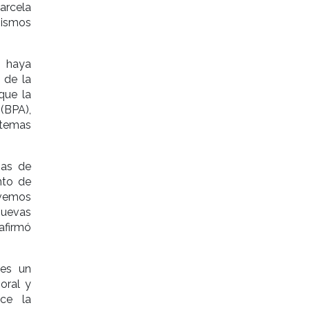
arcela
nismos
S haya
 de la
que la
(BPA),
stemas
ias de
nto de
 vemos
nuevas
afirmó
 es un
oral y
ece la