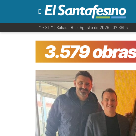
° - ST
° |
Sábado 8 de Agosto de 2026
|
07:39
hs