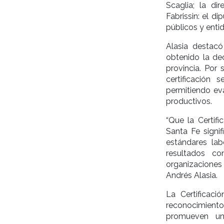
Scaglia; la di
Fabrissin: el d
públicos y enti
Alasia destac
obtenido la de
provincia. Por 
certificación 
permitiendo ev
productivos.
“Que la Certif
Santa Fe signif
estándares lab
resultados co
organizaciones 
Andrés Alasia.
La Certificaci
reconocimiento
promueven una