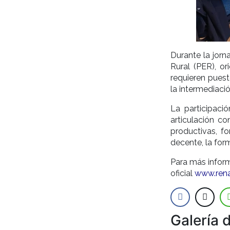
Durante la jor
Rural (PER), or
requieren puest
la intermediaci
La participaci
articulación co
productivas, f
decente, la form
Para más inform
oficial
www.renat
Galería 