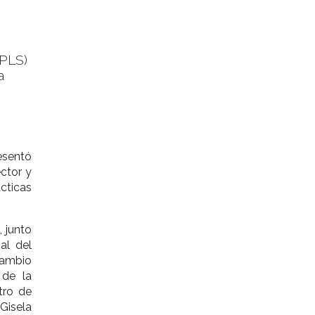
(PLS)
a
esentó
ector y
cticas
, junto
al del
Cambio
 de la
tro de
Gisela