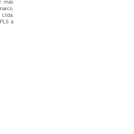
ez más
marco,
 Ltda.
 PLS a