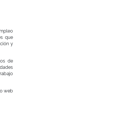
Empleo
es que
ción y
ios de
idades
rabajo
tio web