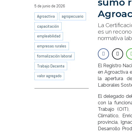
sumó r
5 de junio de 2026
Agroac
Agroactiva
agropecuario
La Certificac
capacitación
es un recono
empleabilidad
normativa la
empresas rurales
formalización laboral
El Registro Na
Trabajo Decente
en Agroactiva el
valor agregado
la apertura d
Laborales Soste
El delegado del
con la funcion
Trabajo (OIT)
Climático, Enr
provincia, Igna
Desarrollo Prod