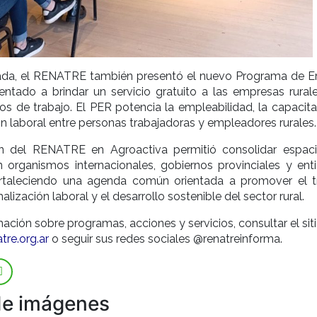
nada, el RENATRE también presentó el nuevo Programa de 
ientado a brindar un servicio gratuito a las empresas rural
os de trabajo. El PER potencia la empleabilidad, la capacita
ón laboral entre personas trabajadoras y empleadores rurales.
ón del RENATRE en Agroactiva permitió consolidar espac
n organismos internacionales, gobiernos provinciales y ent
ortaleciendo una agenda común orientada a promover el t
alización laboral y el desarrollo sostenible del sector rural.
ación sobre programas, acciones y servicios, consultar el si
re.org.ar
o seguir sus redes sociales @renatreinforma.
de imágenes