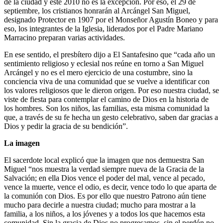
de la ciudad y este 2010 no es la excepción. Por eso, el 29 de
septiembre, los cristianos honrarán al Arcángel San Miguel,
designado Protector en 1907 por el Monseñor Agustín Boneo y para
eso, los integrantes de la Iglesia, liderados por el Padre Mariano
Marracino preparan varias actividades.
En ese sentido, el presbítero dijo a El Santafesino que “cada año un
sentimiento religioso y eclesial nos reúne en torno a San Miguel
Arcángel y no es el mero ejercicio de una costumbre, sino la
conciencia viva de una comunidad que se vuelve a identificar con
los valores religiosos que le dieron origen. Por eso nuestra ciudad, se
viste de fiesta para contemplar el camino de Dios en la historia de
los hombres. Son los niños, las familias, esta misma comunidad la
que, a través de su fe hecha un gesto celebrativo, saben dar gracias a
Dios y pedir la gracia de su bendición”.
La imagen
El sacerdote local explicó que la imagen que nos demuestra San
Miguel “nos muestra la verdad siempre nueva de la Gracia de la
Salvación; en ella Dios vence el poder del mal, vence al pecado,
vence la muerte, vence el odio, es decir, vence todo lo que aparta de
la comunión con Dios. Es por ello que nuestro Patrono aún tiene
mucho para decirle a nuestra ciudad; mucho para mostrar a la
familia, a los niños, a los jóvenes y a todos los que hacemos esta
comunidad. Sin la gracia de Dios no progresamos, sin el perdón no