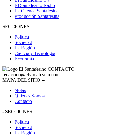
El Santafesino Radio
La Cuenca Santafesina
Producción Santafesina
SECCIONES
Política
Sociedad
La Región
Ciencia y Tecnología
Economía
CONTACTO
--
redaccion@elsantafesino.com
MAPA DEL SITIO
--
Notas
Quiénes Somos
Contacto
-
SECCIONES
Política
Sociedad
La Región