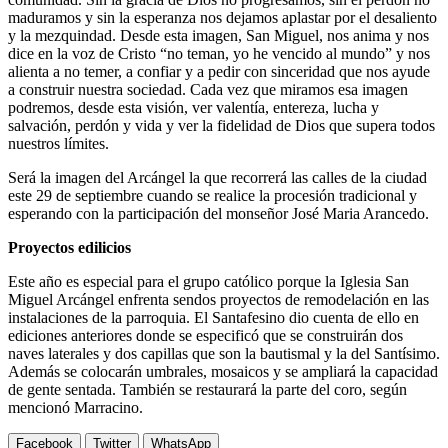
maduramos y sin la esperanza nos dejamos aplastar por el desaliento
y la mezquindad. Desde esta imagen, San Miguel, nos anima y nos
dice en la voz de Cristo “no teman, yo he vencido al mundo” y nos
alienta a no temer, a confiar y a pedir con sinceridad que nos ayude
a construir nuestra sociedad. Cada vez que miramos esa imagen
podremos, desde esta visión, ver valentía, entereza, lucha y
salvación, perdón y vida y ver la fidelidad de Dios que supera todos
nuestros límites.
Será la imagen del Arcángel la que recorrerá las calles de la ciudad
este 29 de septiembre cuando se realice la procesión tradicional y
esperando con la participación del monseñor José Maria Arancedo.
Proyectos edilicios
Este año es especial para el grupo católico porque la Iglesia San
Miguel Arcángel enfrenta sendos proyectos de remodelación en las
instalaciones de la parroquia. El Santafesino dio cuenta de ello en
ediciones anteriores donde se especificó que se construirán dos
naves laterales y dos capillas que son la bautismal y la del Santísimo.
Además se colocarán umbrales, mosaicos y se ampliará la capacidad
de gente sentada. También se restaurará la parte del coro, según
mencionó Marracino.
Facebook
Twitter
WhatsApp