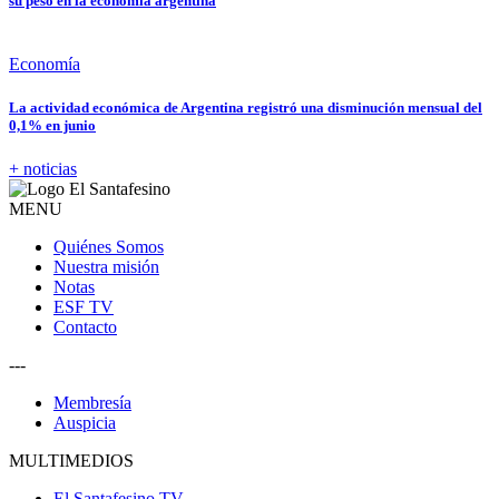
su peso en la economía argentina
Economía
La actividad económica de Argentina registró una disminución mensual del
0,1% en junio
+ noticias
MENU
Quiénes Somos
Nuestra misión
Notas
ESF TV
Contacto
---
Membresía
Auspicia
MULTIMEDIOS
El Santafesino TV