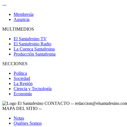
---
Membresía
Auspicia
MULTIMEDIOS
El Santafesino TV
El Santafesino Radio
La Cuenca Santafesina
Producción Santafesina
SECCIONES
Política
Sociedad
La Región
Ciencia y Tecnología
Economía
CONTACTO
--
redaccion@elsantafesino.co
MAPA DEL SITIO
--
Notas
Quiénes Somos