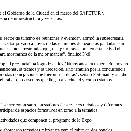
ente el Gobierno de la Ciudad en el marco del SAFETUR y
ia de infraestructura y servicios.
el sector de turismo de reuniones y eventos”, afirmó la subsecretaria
 al sector privado a través de las reuniones de negocios pautadas con
ue estamos mostrando aquí, una gran trayectoria en esta actividad
ra mostrarnos de la mejor manera”, finalizó Neil.
apital provincial ha logrado en los últimos años en materia de turismo
nsiones, la técnica y la ubicación, sino también por la concurrencia
rondas de negocios que fueron fructíferas”, señaló Fertonani y añadió:
l trabajo, los eventos que llegan a la ciudad y cómo estamos
ector empresario, prestadores de servicios turísticos y diferentes
icipar de espacios formativos en torno a la temática.
as actividades que componen el programa de la Expo.
e abordaron temáticas relevantes para el rubro en dos paneles