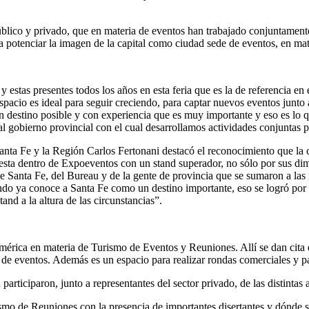
 público y privado, que en materia de eventos han trabajado conjuntam
potenciar la imagen de la capital como ciudad sede de eventos, en mater
 estas presentes todos los años en esta feria que es la de referencia en 
espacio es ideal para seguir creciendo, para captar nuevos eventos junto
 destino posible y con experiencia que es muy importante y eso es lo q
 gobierno provincial con el cual desarrollamos actividades conjuntas pa
anta Fe y la Región Carlos Fertonani destacó el reconocimiento que la c
sta dentro de Expoeventos con un stand superador, no sólo por sus dime
de Santa Fe, del Bureau y de la gente de provincia que se sumaron a las 
ndo ya conoce a Santa Fe como un destino importante, eso se logró por e
nd a la altura de las circunstancias”.
ica en materia de Turismo de Eventos y Reuniones. Allí se dan cita el s
e eventos. Además es un espacio para realizar rondas comerciales y part
 participaron, junto a representantes del sector privado, de las distint
rismo de Reuniones con la presencia de importantes disertantes y dónde s