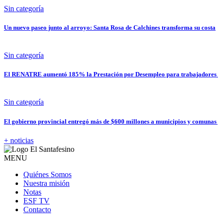
Sin categoría
Un nuevo paseo junto al arroyo: Santa Rosa de Calchines transforma su costa
Sin categoría
El RENATRE aumentó 185% la Prestación por Desempleo para trabajadores 
Sin categoría
El gobierno provincial entregó más de $600 millones a municipios y comunas
+ noticias
MENU
Quiénes Somos
Nuestra misión
Notas
ESF TV
Contacto