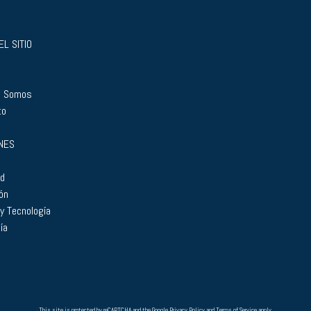
L SITIO
s Somos
to
NES
ad
ón
 y Tecnología
ía
This site is protected by reCAPTCHA and the Google
Privacy Policy
and
Terms of Service
apply.