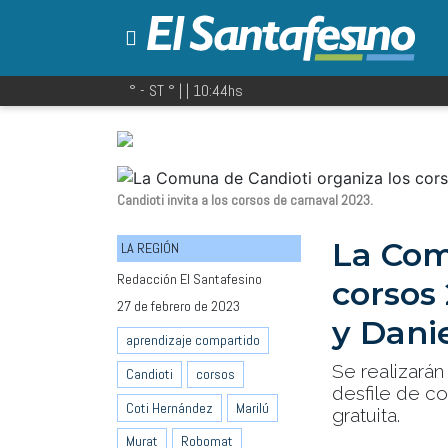
° - ST
° |
|
10:44
hs
Candioti invita a los corsos de carnaval 2023.
La Com
LA REGIÓN
Redacción El Santafesino
corsos 
27 de febrero de 2023
y Dani
aprendizaje compartido
Se realizarán
Candioti
corsos
desfile de co
Coti Hernández
Marilú
gratuita.
Murat
Robomat