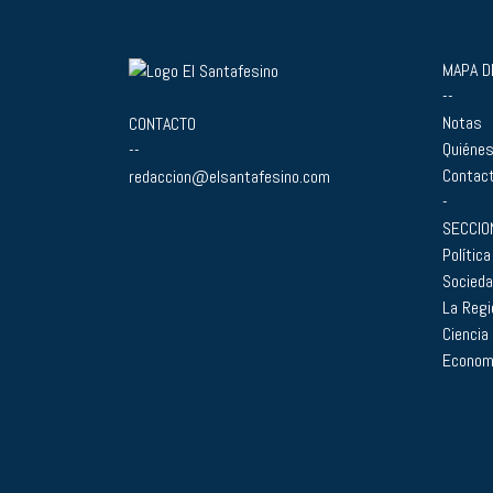
MAPA DE
--
Notas
CONTACTO
Quiéne
--
Contac
redaccion@elsantafesino.com
-
SECCIO
Política
Socied
La Regi
Ciencia
Econom