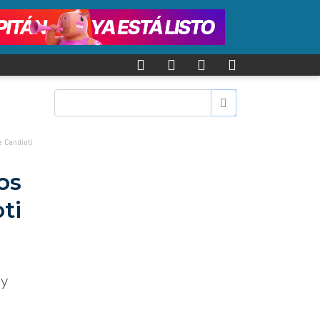
e Candioti
os
ti
 y