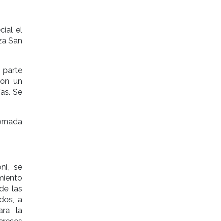
ial el
za San
 parte
con un
as. Se
ornada
ni, se
iento
 de las
dos, a
ara la