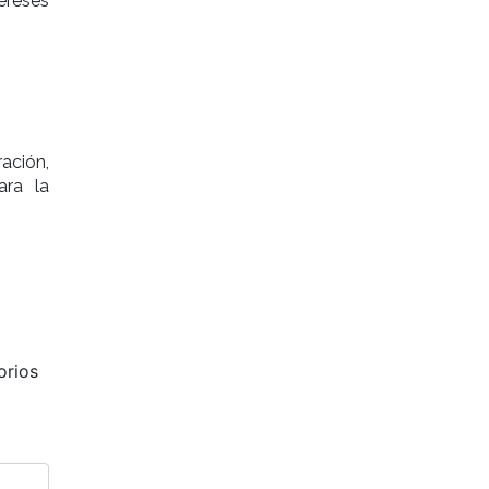
ereses
ación,
ara la
orios