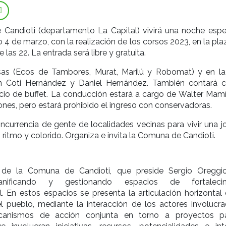
 Candioti (departamento La Capital) vivirá una noche espec
4 de marzo, con la realización de los corsos 2023, en la pla
e las 22. La entrada será libre y gratuita.
as (Ecos de Tambores, Murat, Marilú y Robomat) y en la
án Coti Hernández y Daniel Hernández. También contará 
cio de buffet. La conducción estará a cargo de Walter Mamí
lones, pero estará prohibido el ingreso con conservadoras.
ncurrencia de gente de localidades vecinas para vivir una j
 ritmo y colorido. Organiza e invita la Comuna de Candioti.
l de la Comuna de Candioti, que preside Sergio Oreggio
anificando y gestionando espacios de fortalecim
nal. En estos espacios se presenta la articulación horizontal
el pueblo, mediante la interacción de los actores involucra
canismos de acción conjunta en torno a proyectos p