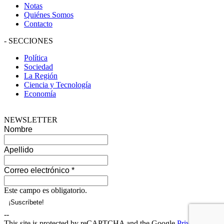
Notas
Quiénes Somos
Contacto
-
SECCIONES
Política
Sociedad
La Región
Ciencia y Tecnología
Economía
NEWSLETTER
Nombre
Apellido
Correo electrónico
*
Este campo es obligatorio.
--
This site is protected by reCAPTCHA and the Google
Privacy