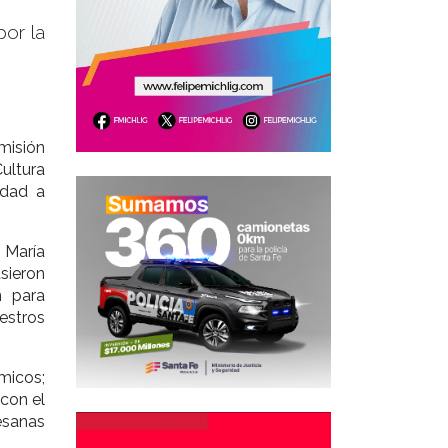
por la
misión
ultura
idad a
 María
usieron
n para
estros
micos;
 con el
esanas