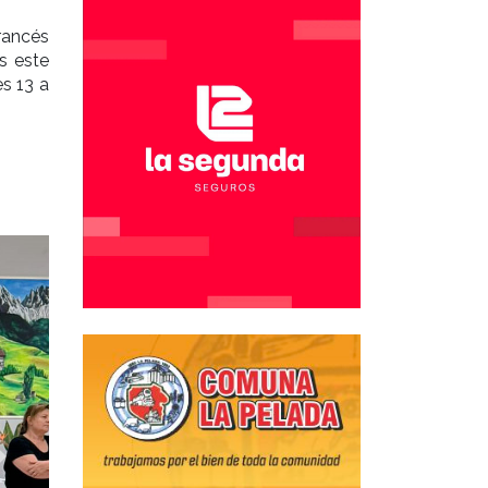
rancés
s este
es 13 a
Siguiente