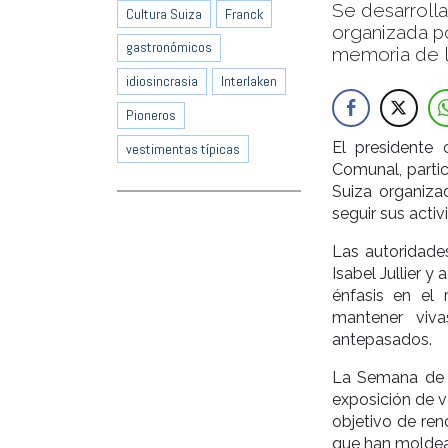
Se desarrolla
Cultura Suiza
Franck
organizada po
gastronómicos
memoria de l
idiosincrasia
Interlaken
Pioneros
El presidente
vestimentas típicas
Comunal, partic
Suiza organiza
seguir sus activ
Las autoridade
Isabel Jullier y
énfasis en el
mantener viva
antepasados.
La Semana de l
exposición de ve
objetivo de re
que han moldea