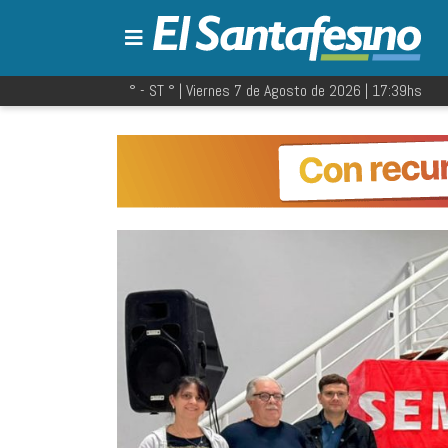
° - ST
° |
Viernes 7 de Agosto de 2026
|
17:39
hs