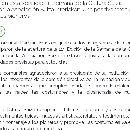
 en esta localidad la Semana de la Cultura Suiza
r la Asociación Suiza Interlaken. Una positiva tarea 
os pioneros.
 comunal Damián Franzen, junto a los integrantes de Co
iparon de la apertura de la 11º Edición de la Semana de la C
da por la Asociación Suiza Interlaken e invita a la comun
idades previstas para estos días.
s comunales agradecieron a la presidente de la Institución
 a los integrantes de la comisión directiva por la invitación y p
 rol fundamental que cumplen entidades como Interlake
s las raíces, las costumbres y la idiosincrasia de nu
a Cultura Suiza comprende talleres de idioma y gastronó
stimentas típicas, muestras artísticas, relatos y testimonios;
ndir homenaje a los pioneros y promover las costumbres val
do a la comunidad franckina.