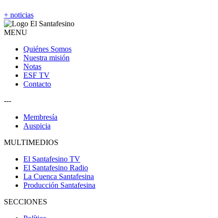
+ noticias
MENU
Quiénes Somos
Nuestra misión
Notas
ESF TV
Contacto
---
Membresía
Auspicia
MULTIMEDIOS
El Santafesino TV
El Santafesino Radio
La Cuenca Santafesina
Producción Santafesina
SECCIONES