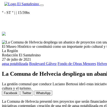
° - ST
° |
|
15:59
hs
El Museo Histórico se constituirá como un importante polo cultural y tu
La Región
Redacción El Santafesino
27 de julio de 2021
agua potabilizada
Boulevard Gálvez
Fondo de Obras Menores
Helvec
La Comuna de Helvecia despliega un abanic
La gestión comunal que conduce Luciano Bertossi ideó estas iniciativa
cultura y el turismo.
Facebook
Twitter
WhatsApp
La Comuna de Helvecia presentó tres proyectos que serán financiado
iniciativas contemplan: creación de una red de agua potabilizada en e