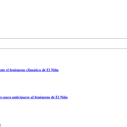
nte el fenómeno climático de El Niño
es para anticiparse al fenómeno de El Niño
e