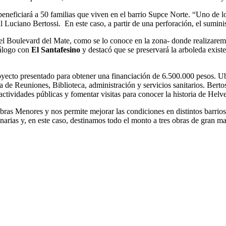
eneficiará a 50 familias que viven en el barrio Supce Norte. “Uno de lo
 Luciano Bertossi. En este caso, a partir de una perforación, el suminist
el Boulevard del Mate, como se lo conoce en la zona- donde realizaremo
iálogo con
El Santafesino
y destacó que se preservará la arboleda exist
oyecto presentado para obtener una financiación de 6.500.000 pesos. Ubi
 de Reuniones, Biblioteca, administración y servicios sanitarios. Bertos
 actividades públicas y fomentar visitas para conocer la historia de Helve
bras Menores y nos permite mejorar las condiciones en distintos barrio
rias y, en este caso, destinamos todo el monto a tres obras de gran ma
.