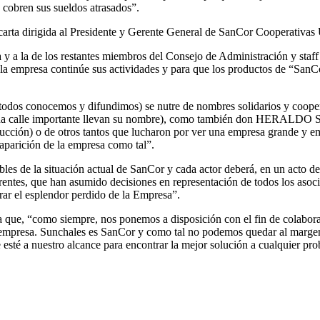
s cobren sus sueldos atrasados”.
carta dirigida al Presidente y Gerente General de SanCor Cooperativas 
y a la de los restantes miembros del Consejo de Administración y staff
e la empresa continúe sus actividades y para que los productos de “SanC
 todos conocemos y difundimos) se nutre de nombres solidarios y coop
 una calle importante llevan su nombre), como también don HERALDO
ducción) o de otros tantos que lucharon por ver una empresa grande y 
saparición de la empresa como tal”.
lpables de la situación actual de SanCor y cada actor deberá, en un acto
rentes, que han asumido decisiones en representación de todos los asoc
rar el esplendor perdido de la Empresa”.
que, “como siempre, nos ponemos a disposición con el fin de colaborar
a empresa. Sunchales es SanCor y como tal no podemos quedar al margen 
esté a nuestro alcance para encontrar la mejor solución a cualquier pro