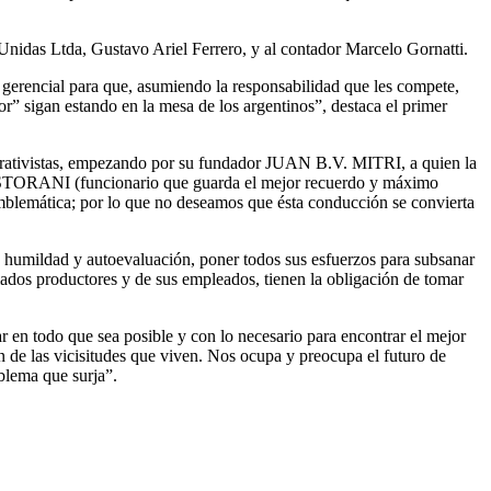
Unidas Ltda, Gustavo Ariel Ferrero, y al contador Marcelo Gornatti.
 gerencial para que, asumiendo la responsabilidad que les compete,
or” sigan estando en la mesa de los argentinos”, destaca el primer
erativistas, empezando por su fundador JUAN B.V. MITRI, a quien la
 STORANI (funcionario que guarda el mejor recuerdo y máximo
emblemática; por lo que no deseamos que ésta conducción se convierta
 de humildad y autoevaluación, poner todos sus esfuerzos para subsanar
iados productores y de sus empleados, tienen la obligación de tomar
 en todo que sea posible y con lo necesario para encontrar el mejor
de las vicisitudes que viven. Nos ocupa y preocupa el futuro de
blema que surja”.