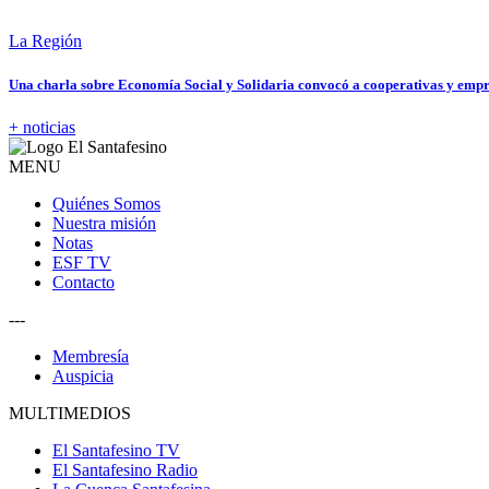
La Región
Una charla sobre Economía Social y Solidaria convocó a cooperativas y emp
+ noticias
MENU
Quiénes Somos
Nuestra misión
Notas
ESF TV
Contacto
---
Membresía
Auspicia
MULTIMEDIOS
El Santafesino TV
El Santafesino Radio