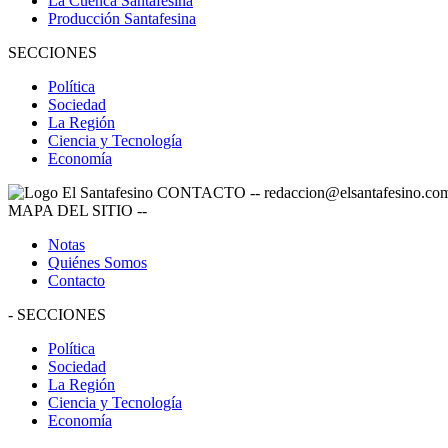
La Cuenca Santafesina
Producción Santafesina
SECCIONES
Política
Sociedad
La Región
Ciencia y Tecnología
Economía
CONTACTO
--
redaccion@elsantafesino.co
MAPA DEL SITIO
--
Notas
Quiénes Somos
Contacto
-
SECCIONES
Política
Sociedad
La Región
Ciencia y Tecnología
Economía