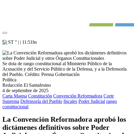
° - ST
° |
|
11:51
hs
Se dota de rango constitucional al Ministerio Público de la
Acusación y del Servicio Público de la Defensa, y a la Defensoría
del Pueblo.
Crédito: Prensa Gobernación
Política
Redacción El Santafesino
4 de septiembre de 2025
Carta Magna
Constitución
Convención Reformadora
Corte
Suprema
Defensoría del Pueblo
fiscales
Poder Judicial
rango
constitucional
La Convención Reformadora aprobó los
dictámenes definitivos sobre Poder