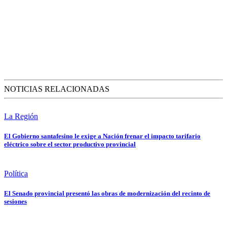
NOTICIAS RELACIONADAS
La Región
El Gobierno santafesino le exige a Nación frenar el impacto tarifario
eléctrico sobre el sector productivo provincial
Política
El Senado provincial presentó las obras de modernización del recinto de
sesiones