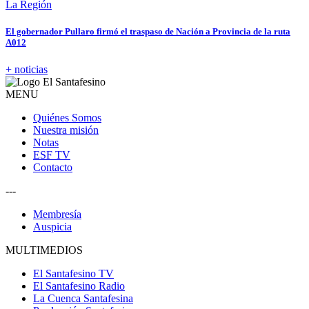
La Región
El gobernador Pullaro firmó el traspaso de Nación a Provincia de la ruta
A012
+ noticias
MENU
Quiénes Somos
Nuestra misión
Notas
ESF TV
Contacto
---
Membresía
Auspicia
MULTIMEDIOS
El Santafesino TV
El Santafesino Radio
La Cuenca Santafesina