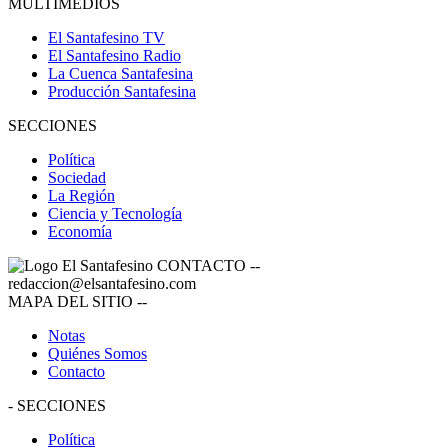
MULTIMEDIOS
El Santafesino TV
El Santafesino Radio
La Cuenca Santafesina
Producción Santafesina
SECCIONES
Política
Sociedad
La Región
Ciencia y Tecnología
Economía
CONTACTO
--
redaccion@elsantafesino.com
MAPA DEL SITIO
--
Notas
Quiénes Somos
Contacto
-
SECCIONES
Política