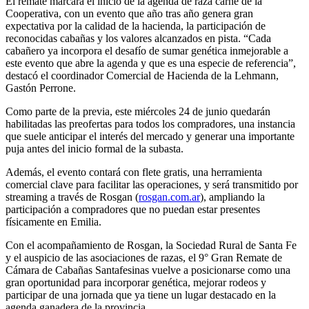
El remate marcará el inicio de la agenda de raza carne de la
Cooperativa, con un evento que año tras año genera gran
expectativa por la calidad de la hacienda, la participación de
reconocidas cabañas y los valores alcanzados en pista. “Cada
cabañero ya incorpora el desafío de sumar genética inmejorable a
este evento que abre la agenda y que es una especie de referencia”,
destacó el coordinador Comercial de Hacienda de la Lehmann,
Gastón Perrone.
Como parte de la previa, este miércoles 24 de junio quedarán
habilitadas las preofertas para todos los compradores, una instancia
que suele anticipar el interés del mercado y generar una importante
puja antes del inicio formal de la subasta.
Además, el evento contará con flete gratis, una herramienta
comercial clave para facilitar las operaciones, y será transmitido por
streaming a través de Rosgan (
rosgan.com.ar
), ampliando la
participación a compradores que no puedan estar presentes
físicamente en Emilia.
Con el acompañamiento de Rosgan, la Sociedad Rural de Santa Fe
y el auspicio de las asociaciones de razas, el 9° Gran Remate de
Cámara de Cabañas Santafesinas vuelve a posicionarse como una
gran oportunidad para incorporar genética, mejorar rodeos y
participar de una jornada que ya tiene un lugar destacado en la
agenda ganadera de la provincia.