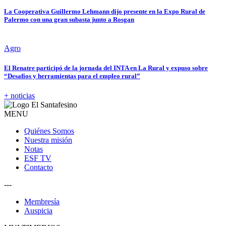
La Cooperativa Guillermo Lehmann dijo presente en la Expo Rural de
Palermo con una gran subasta junto a Rosgan
Agro
El Renatre participó de la jornada del INTA en La Rural y expuso sobre
“Desafíos y herramientas para el empleo rural”
+ noticias
MENU
Quiénes Somos
Nuestra misión
Notas
ESF TV
Contacto
---
Membresía
Auspicia