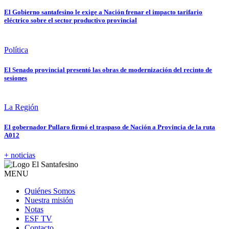
El Gobierno santafesino le exige a Nación frenar el impacto tarifario
eléctrico sobre el sector productivo provincial
Política
El Senado provincial presentó las obras de modernización del recinto de
sesiones
La Región
El gobernador Pullaro firmó el traspaso de Nación a Provincia de la ruta
A012
+ noticias
MENU
Quiénes Somos
Nuestra misión
Notas
ESF TV
Contacto