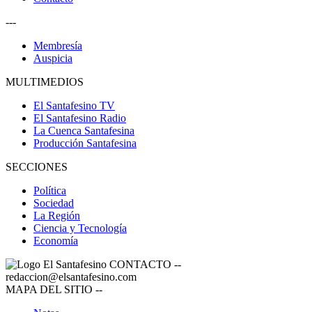
---
Membresía
Auspicia
MULTIMEDIOS
El Santafesino TV
El Santafesino Radio
La Cuenca Santafesina
Producción Santafesina
SECCIONES
Política
Sociedad
La Región
Ciencia y Tecnología
Economía
CONTACTO
--
redaccion@elsantafesino.com
MAPA DEL SITIO
--