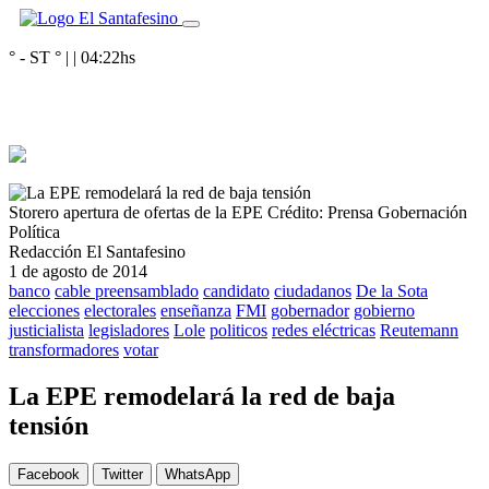
° - ST
° |
|
04:22
hs
Storero apertura de ofertas de la EPE
Crédito: Prensa Gobernación
Política
Redacción El Santafesino
1 de agosto de 2014
banco
cable preensamblado
candidato
ciudadanos
De la Sota
elecciones
electorales
enseñanza
FMI
gobernador
gobierno
justicialista
legisladores
Lole
politicos
redes eléctricas
Reutemann
transformadores
votar
La EPE remodelará la red de baja
tensión
Facebook
Twitter
WhatsApp