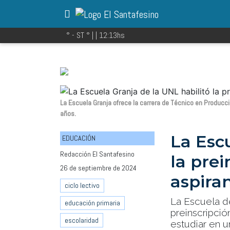
° - ST
° |
|
12:13
hs
La Escuela Granja ofrece la carrera de Técnico en Producc
años.
La Esc
EDUCACIÓN
Redacción El Santafesino
la prei
26 de septiembre de 2024
aspira
ciclo lectivo
La Escuela de
educación primaria
preinscripció
escolaridad
estudiar en u