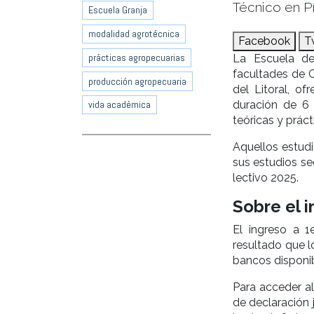
Técnico en P
Escuela Granja
modalidad agrotécnica
Facebook
T
prácticas agropecuarias
La Escuela de
facultades de C
producción agropecuaria
del Litoral, o
duración de 6 
vida académica
teóricas y prác
Aquellos estud
sus estudios se
lectivo 2025.
Sobre el 
El ingreso a 1
resultado que l
bancos disponib
Para acceder al
de declaración 