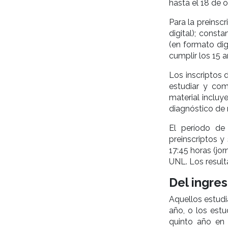
hasta el 18 de o
Para la preinscr
digital); const
(en formato digi
cumplir los 15 a
Los inscriptos
estudiar y com
material incluy
diagnóstico de n
El período de 
preinscriptos y
17:45 horas (jo
UNL. Los result
Del ingres
Aquellos estudi
año, o los est
quinto año en 