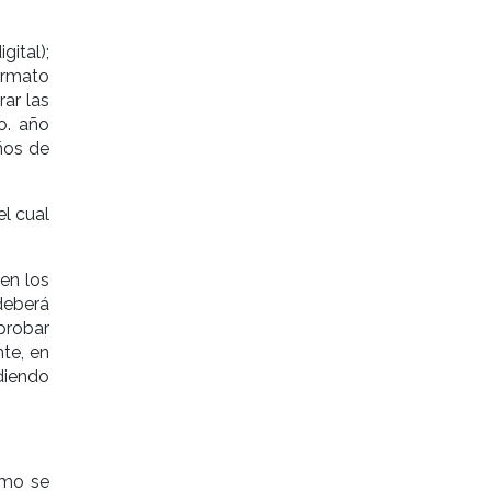
gital);
ormato
rar las
o. año
ños de
el cual
en los
deberá
probar
te, en
diendo
ómo se