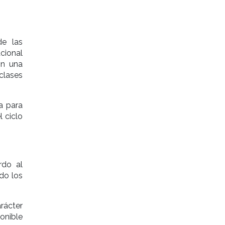
de las
acional
on una
clases
a para
 ciclo
rdo al
ndo los
rácter
onible