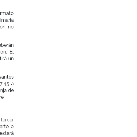
formato
imaria
ión; no
eberán
ón. El
tirá un
santes
7:45 a
anja de
e.
tercer
arto o
estará