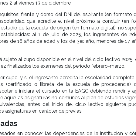
unes 2 al viernes 13 de diciembre.
equisitos: frente y dorso del DNI del aspirante (en formato di
escolaridad que acredite el nivel próximo a concluir (en f
e estudio de la escuela de origen (en formato digital); no supe
establecidas: al 1 de julio de 2025, los ingresantes de 2d
res de 16 años de edad y los de 3er. año, menores de 17 a
á sujeto al cupo disponible en el nivel del ciclo lectivo 2025, 
 vez finalizados los exámenes del período febrero-marzo.
r cupo, y si el ingresante acredita la escolaridad completa 
os (certificado o libreta de la escuela de procedencia) 
escolar e iniciará el cursado en la EAGG debiendo rendir y a
 aquellas asignaturas no comunes al plan de estudios vigen
ivalencias, antes del inicio del ciclo lectivo siguiente pu
s asignaturas en carácter de previas.
iadas
resados en conocer las dependencias de la institución y c