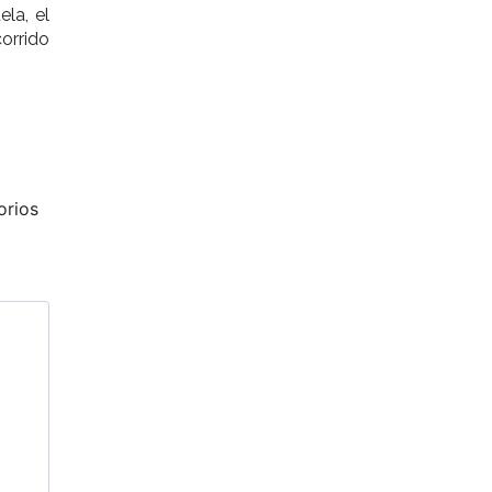
ela, el
orrido
orios