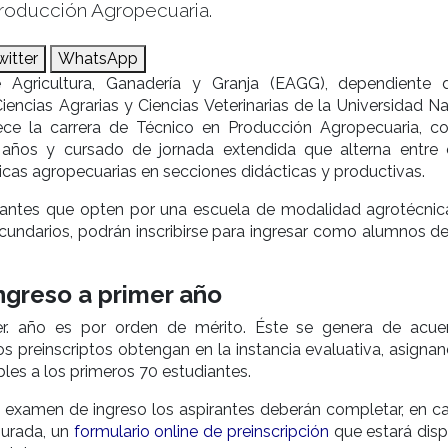
roducción Agropecuaria.
witter
WhatsApp
 Agricultura, Ganadería y Granja (EAGG), dependiente 
iencias Agrarias y Ciencias Veterinarias de la Universidad N
frece la carrera de Técnico en Producción Agropecuaria, c
años y cursado de jornada extendida que alterna entre 
ticas agropecuarias en secciones didácticas y productivas.
iantes que opten por una escuela de modalidad agrotécnic
cundarios, podrán inscribirse para ingresar como alumnos del
ingreso a primer año
er. año es por orden de mérito. Éste se genera de acue
os preinscriptos obtengan en la instancia evaluativa, asigna
les a los primeros 70 estudiantes.
 examen de ingreso los aspirantes deberán completar, en ca
jurada, un
formulario online de preinscripción
que estará disp