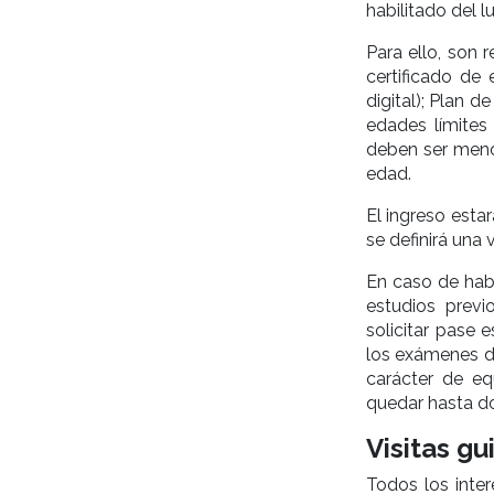
habilitado del l
Para ello, son r
certificado de 
digital); Plan d
edades límites 
deben ser meno
edad.
El ingreso estar
se definirá una
En caso de habe
estudios previ
solicitar pase 
los exámenes de
carácter de equ
quedar hasta do
Visitas gu
Todos los inte