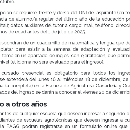
ctubre.
ipción se requiere: frente y dorso del DNI del aspirante (en 
ancia de alumno/a regular del último año de la educación pr
tal); datos auxiliares del tutor a cargo: mail, teléfono, direcc
ños de edad antes del 1 de julio de 2025.
 dispondrán de un cuadernillo de matemática y lengua que d
pletar para asistir a la semana de adaptación y evaluaci
e también un apartado de inglés, con ejercitación, que permi
ivel (el idioma no será evaluado para el ingreso).
cursado presencial es obligatorio para todos los ingre
 se extenderá del lunes 16 al miércoles 18 de diciembre, de 
rnada completa) en la Escuela de Agricultura, Ganadería y Gr
ados del ingreso se darán a conocer el viernes 20 de diciembr
o a otros años
antes de cualquier escuela que deseen ingresar a segundo o 
udiantes de escuelas agrotécnicas que deseen ingresar a cu
la EAGG, podrán registrarse en un formulario online que 