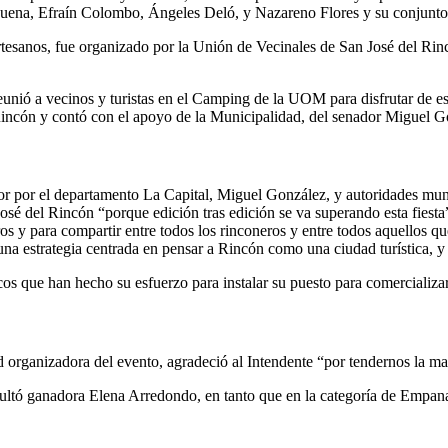
ena, Efraín Colombo, Ángeles Deló, y Nazareno Flores y su conjunto
rtesanos, fue organizado por la Unión de Vecinales de San José del Rin
eunió a vecinos y turistas en el Camping de la UOM para disfrutar de e
Rincón y contó con el apoyo de la Municipalidad, del senador Miguel G
dor por el departamento La Capital, Miguel González, y autoridades muni
José del Rincón “porque edición tras edición se va superando esta fiesta
os y para compartir entre todos los rinconeros y entre todos aquellos qu
na estrategia centrada en pensar a Rincón como una ciudad turística, y 
cos que han hecho su esfuerzo para instalar su puesto para comercializa
d organizadora del evento, agradeció al Intendente “por tendernos la ma
ultó ganadora Elena Arredondo, en tanto que en la categoría de Empanad