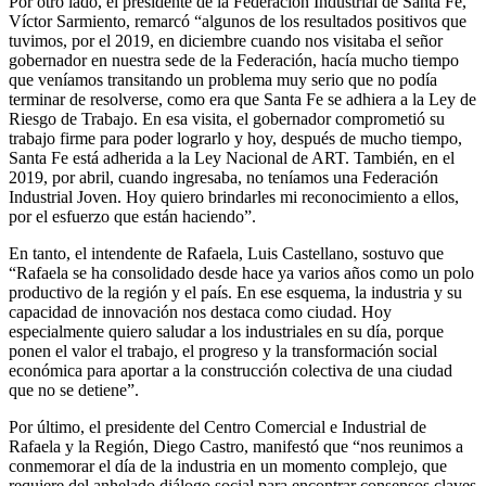
Por otro lado, el presidente de la Federación Industrial de Santa Fe,
Víctor Sarmiento, remarcó “algunos de los resultados positivos que
tuvimos, por el 2019, en diciembre cuando nos visitaba el señor
gobernador en nuestra sede de la Federación, hacía mucho tiempo
que veníamos transitando un problema muy serio que no podía
terminar de resolverse, como era que Santa Fe se adhiera a la Ley de
Riesgo de Trabajo. En esa visita, el gobernador comprometió su
trabajo firme para poder lograrlo y hoy, después de mucho tiempo,
Santa Fe está adherida a la Ley Nacional de ART. También, en el
2019, por abril, cuando ingresaba, no teníamos una Federación
Industrial Joven. Hoy quiero brindarles mi reconocimiento a ellos,
por el esfuerzo que están haciendo”.
En tanto, el intendente de Rafaela, Luis Castellano, sostuvo que
“Rafaela se ha consolidado desde hace ya varios años como un polo
productivo de la región y el país. En ese esquema, la industria y su
capacidad de innovación nos destaca como ciudad. Hoy
especialmente quiero saludar a los industriales en su día, porque
ponen el valor el trabajo, el progreso y la transformación social
económica para aportar a la construcción colectiva de una ciudad
que no se detiene”.
Por último, el presidente del Centro Comercial e Industrial de
Rafaela y la Región, Diego Castro, manifestó que “nos reunimos a
conmemorar el día de la industria en un momento complejo, que
requiere del anhelado diálogo social para encontrar consensos claves