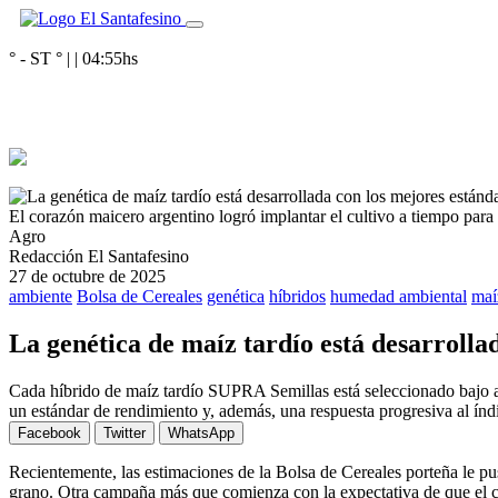
° - ST
° |
|
04:55
hs
El corazón maicero argentino logró implantar el cultivo a tiempo para
Agro
Redacción El Santafesino
27 de octubre de 2025
ambiente
Bolsa de Cereales
genética
híbridos
humedad ambiental
maí
La genética de maíz tardío está desarrolla
Cada híbrido de maíz tardío SUPRA Semillas está seleccionado bajo a
un estándar de rendimiento y, además, una respuesta progresiva al índ
Facebook
Twitter
WhatsApp
Recientemente, las estimaciones de la Bolsa de Cereales porteña le p
grano. Otra campaña más que comienza con la expectativa de que el cu