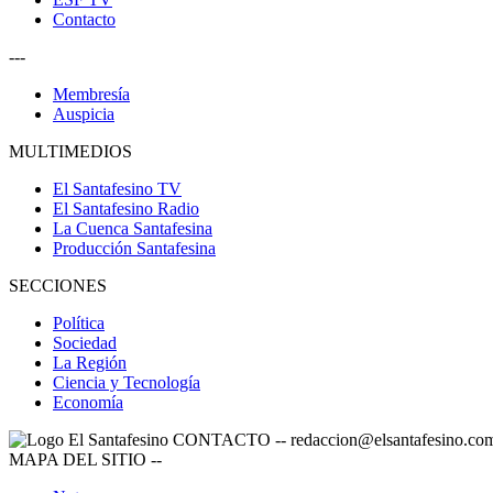
Contacto
---
Membresía
Auspicia
MULTIMEDIOS
El Santafesino TV
El Santafesino Radio
La Cuenca Santafesina
Producción Santafesina
SECCIONES
Política
Sociedad
La Región
Ciencia y Tecnología
Economía
CONTACTO
--
redaccion@elsantafesino.co
MAPA DEL SITIO
--