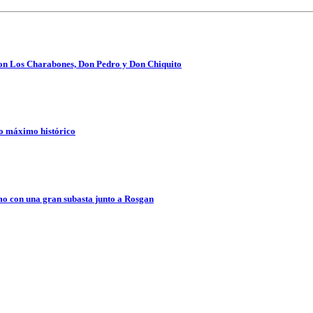
 con Los Charabones, Don Pedro y Don Chiquito
vo máximo histórico
o con una gran subasta junto a Rosgan