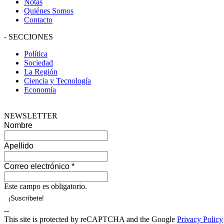
Notas
Quiénes Somos
Contacto
-
SECCIONES
Política
Sociedad
La Región
Ciencia y Tecnología
Economía
NEWSLETTER
Nombre
Apellido
Correo electrónico
*
Este campo es obligatorio.
--
This site is protected by reCAPTCHA and the Google
Privacy Policy