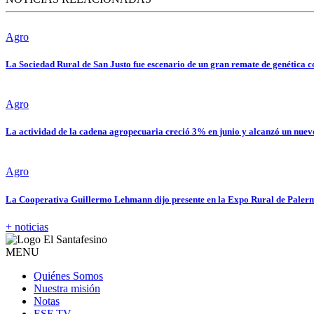
Agro
La Sociedad Rural de San Justo fue escenario de un gran remate de genética
Agro
La actividad de la cadena agropecuaria creció 3% en junio y alcanzó un nue
Agro
La Cooperativa Guillermo Lehmann dijo presente en la Expo Rural de Palerm
+ noticias
MENU
Quiénes Somos
Nuestra misión
Notas
ESF TV