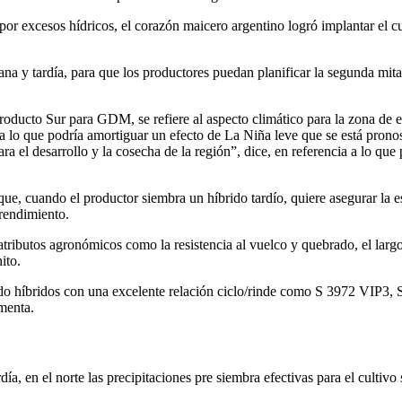
s por excesos hídricos, el corazón maicero argentino logró implantar el 
na y tardía, para que los productores puedan planificar la segunda mitad 
oducto Sur para GDM, se refiere al aspecto climático para la zona de es
ca lo que podría amortiguar un efecto de La Niña leve que se está pronost
a el desarrollo y la cosecha de la región”, dice, en referencia a lo que 
 que, cuando el productor siembra un híbrido tardío, quiere asegurar la 
 rendimiento.
tributos agronómicos como la resistencia al vuelco y quebrado, el largo
ito.
ndo híbridos con una excelente relación ciclo/rinde como S 3972 VIP3,
menta.
rdía, en el norte las precipitaciones pre siembra efectivas para el culti