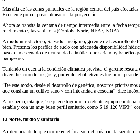
Más allá de las zonas puntuales de la región central del país afectada
Excelente primer paso, alineado a la proyección.
Ahora se transita la ventana de tiempo intermedia entre la fecha tempra
rendimiento y las sanitarias (Córdoba Norte, NEA y NOA).
A modo introductorio, Salvador Incógnito, gerente de Desarrollo de Pr
bien. Presenta los perfiles de suelo con adecuada disponibilidad hídri
paso a un escenario de neutralidad climática que sería muy benéfico par
pampeano.
Teniendo en cuenta la condición climática prevista, el gerente rescata
diversificación de riesgos y, por ende, el objetivo es lograr un piso de
“De este modo, desde el desarrollo de genética, nosotros priorizamos a
que consigan un cultivo sano y con integridad a cosecha”, dice Incógn
Al respecto, cita que, “se puede lograr un excelente equipo combina
estable y con un muy buen perfil sanitario, como S 19-120 VIP3”, co
El Norte, tardío y sanitario
A diferencia de lo que ocurre en el área sur del país para la siembra ta