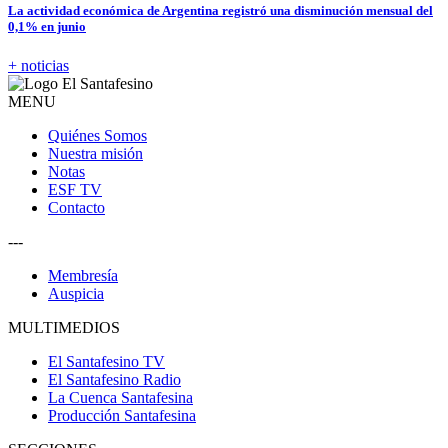
La actividad económica de Argentina registró una disminución mensual del
0,1% en junio
+ noticias
MENU
Quiénes Somos
Nuestra misión
Notas
ESF TV
Contacto
---
Membresía
Auspicia
MULTIMEDIOS
El Santafesino TV
El Santafesino Radio
La Cuenca Santafesina
Producción Santafesina