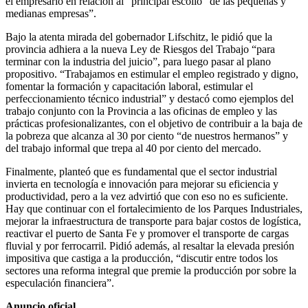
el empresario en relación al “principal escollo” de las pequeñas y
medianas empresas”.
Bajo la atenta mirada del gobernador Lifschitz, le pidió que la
provincia adhiera a la nueva Ley de Riesgos del Trabajo “para
terminar con la industria del juicio”, para luego pasar al plano
propositivo. “Trabajamos en estimular el empleo registrado y digno,
fomentar la formación y capacitación laboral, estimular el
perfeccionamiento técnico industrial” y destacó como ejemplos del
trabajo conjunto con la Provincia a las oficinas de empleo y las
prácticas profesionalizantes, con el objetivo de contribuir a la baja de
la pobreza que alcanza al 30 por ciento “de nuestros hermanos” y
del trabajo informal que trepa al 40 por ciento del mercado.
Finalmente, planteó que es fundamental que el sector industrial
invierta en tecnología e innovación para mejorar su eficiencia y
productividad, pero a la vez advirtió que con eso no es suficiente.
Hay que continuar con el fortalecimiento de los Parques Industriales,
mejorar la infraestructura de transporte para bajar costos de logística,
reactivar el puerto de Santa Fe y promover el transporte de cargas
fluvial y por ferrocarril. Pidió además, al resaltar la elevada presión
impositiva que castiga a la producción, “discutir entre todos los
sectores una reforma integral que premie la producción por sobre la
especulación financiera”.
Anuncio oficial