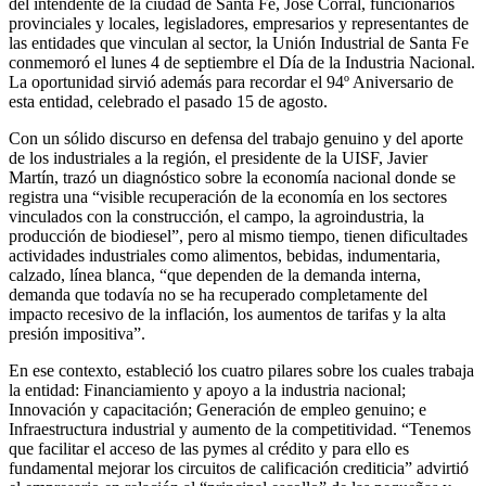
del intendente de la ciudad de Santa Fe, José Corral, funcionarios
provinciales y locales, legisladores, empresarios y representantes de
las entidades que vinculan al sector, la Unión Industrial de Santa Fe
conmemoró el lunes 4 de septiembre el Día de la Industria Nacional.
La oportunidad sirvió además para recordar el 94º Aniversario de
esta entidad, celebrado el pasado 15 de agosto.
Con un sólido discurso en defensa del trabajo genuino y del aporte
de los industriales a la región, el presidente de la UISF, Javier
Martín, trazó un diagnóstico sobre la economía nacional donde se
registra una “visible recuperación de la economía en los sectores
vinculados con la construcción, el campo, la agroindustria, la
producción de biodiesel”, pero al mismo tiempo, tienen dificultades
actividades industriales como alimentos, bebidas, indumentaria,
calzado, línea blanca, “que dependen de la demanda interna,
demanda que todavía no se ha recuperado completamente del
impacto recesivo de la inflación, los aumentos de tarifas y la alta
presión impositiva”.
En ese contexto, estableció los cuatro pilares sobre los cuales trabaja
la entidad: Financiamiento y apoyo a la industria nacional;
Innovación y capacitación; Generación de empleo genuino; e
Infraestructura industrial y aumento de la competitividad. “Tenemos
que facilitar el acceso de las pymes al crédito y para ello es
fundamental mejorar los circuitos de calificación crediticia” advirtió