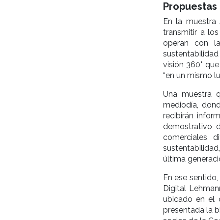
Propuestas 
En la muestra
transmitir a l
operan con la
sustentabilida
visión 360° que
“en un mismo lu
Una muestra q
mediodía, dond
recibirán info
demostrativo d
comerciales d
sustentabilida
última generaci
En ese sentido
Digital Lehman
ubicado en el 
presentada la b