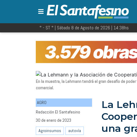
° - ST
° |
Sábado 8 de Agosto de 2026
|
14:38
hs
En la muestra, la Lehmann tendrá el gran desafío de poder 
comercial.
La Leh
AGRO
Redacción El Santafesino
Cooper
30 de enero de 2023
una gr
Agroinsumos
autovía