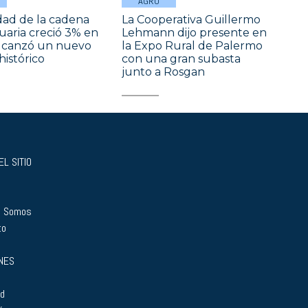
AGRO
idad de la cadena
La Cooperativa Guillermo
aria creció 3% en
Lehmann dijo presente en
alcanzó un nuevo
la Expo Rural de Palermo
istórico
con una gran subasta
junto a Rosgan
L SITIO
s Somos
to
NES
ad