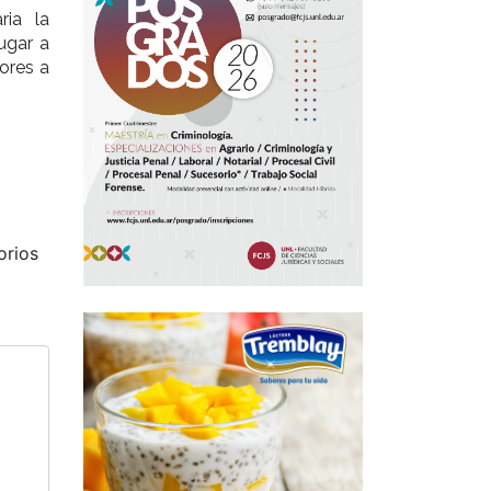
ria la
ugar a
ores a
orios