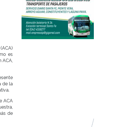
 (ACA)
omo es
n ACA,
resente
 de la
tiva.
de ACA
uestra,
más de