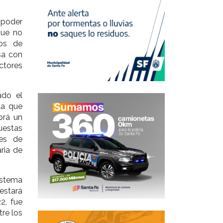
 poder
que no
tos de
sa con
ctores
ado el
la que
brá un
uestas
nes de
ria de
istema
estará
2, fue
tre los