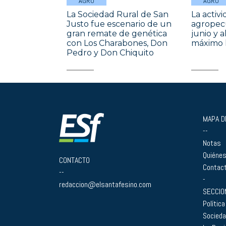
AGRO
AGRO
La Sociedad Rural de San
La activ
Justo fue escenario de un
agropecu
gran remate de genética
junio y 
con Los Charabones, Don
máximo h
Pedro y Don Chiquito
MAPA DE
--
Notas
Quiéne
CONTACTO
Contac
--
-
redaccion@elsantafesino.com
SECCIO
Política
Socied