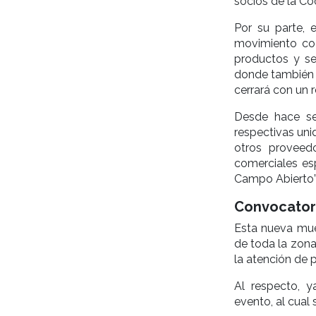
socios de la Co
Por su parte, 
movimiento co
productos y se
donde también h
cerrará con un 
Desde hace se
respectivas uni
otros proveed
comerciales esp
Campo Abierto”
Convocatoria
Esta nueva mue
de toda la zona
la atención de 
Al respecto, ya
evento, al cual 