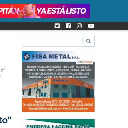
o
n
to”