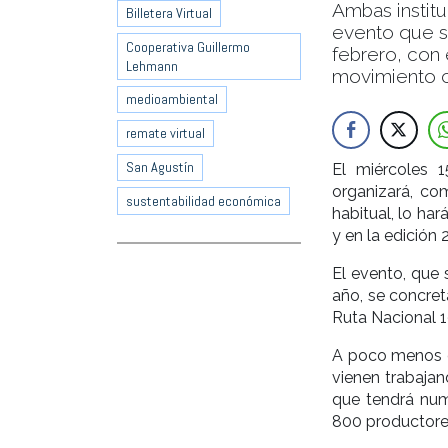
Ambas institu
Billetera Virtual
evento que s
Cooperativa Guillermo
febrero, con 
Lehmann
movimiento c
medioambiental
remate virtual
San Agustín
El miércoles 
organizará, c
sustentabilidad económica
habitual, lo ha
y en la edición
El evento, que 
año, se concret
Ruta Nacional 1
A poco menos d
vienen trabajan
que tendrá num
800 productores