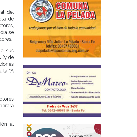
al del
eta de
tores,
día se
dores.
de sus
 (y de
ciones
 la “A
ctores
parará
ión al