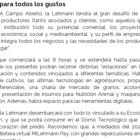
para todos los gustos
 A Campo Abierto, la Lehmann tendrá el gran desafío de
os productores (tanto asociados y clientes, como aquellos 
 institución) todo su potencial comercial, los proyec
d económica, social y medioambiental, y su perfil de empre
 integra todos los negocios y las necesidades de los produ
gar”.
ue comenzará a las 8 horas y se extenderá hasta pas
e los presentes podrán recorrer distintas “estaciones” en 
rmación y contenidos vinculados a diferentes temáticas. Ha
e cultivos, las últimas tecnologías en agroinsumos, prop
iferenciales, una charla de mercado de granos, accio
d, presentación de insumos para Nutrición Animal y maquina
ón. Además, habrá espacio para las herramientas digitales.
, la Lehmann desembarcará con todo lo vinculado a su Ecos
n, y que se podrá consumir en el Domo Tecnológico que 
corazón del predio. Recordemos que, a mediados del 202
illetera virtual MiLehmann Pay, con grandes repercusiones en