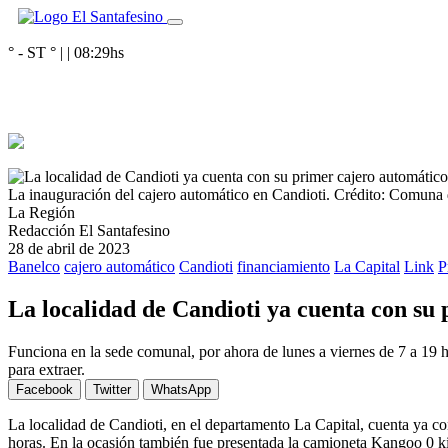
° - ST
° |
|
08:29
hs
La inauguración del cajero automático en Candioti.
Crédito: Comuna 
La Región
Redacción El Santafesino
28 de abril de 2023
Banelco
cajero automático
Candioti
financiamiento
La Capital
Link
P
La localidad de Candioti ya cuenta con su
Funciona en la sede comunal, por ahora de lunes a viernes de 7 a 19 h
para extraer.
Facebook
Twitter
WhatsApp
La localidad de Candioti, en el departamento La Capital, cuenta ya co
horas. En la ocasión también fue presentada la camioneta Kangoo 0 k