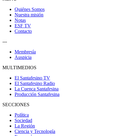
Quiénes Somos
Nuestra misión
Notas
ESF TV
Contacto
---
Membresía
Auspicia
MULTIMEDIOS
El Santafesino TV
El Santafesino Radio
La Cuenca Santafesina
Producción Santafesina
SECCIONES
Política
Sociedad
La Región
Ciencia y Tecnología