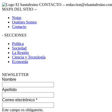
CONTACTO
--
redaccion@elsantafesino.co
MAPA DEL SITIO
--
Notas
Quiénes Somos
Contacto
-
SECCIONES
Política
Sociedad
La Región
Ciencia y Tecnología
Economía
NEWSLETTER
Nombre
Apellido
Correo electrónico
*
Este campo es obligatorio.