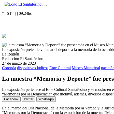
° - ST
° |
|
09:24
hs
La exposición pretende vincular el deporte a la memoria de lo ocurrid
La Región
Redacción El Santafesino
27 de marzo de 2023
Coronda
dispositivos lúdicos
Ente Cultural
Museo Municipal
natació
La muestra “Memoria y Deporte” fue pres
La exposición pertenece al Ente Cultural Santafesino y se mostró en e
“Memorias por la Democracia” que incluyó, además, diversos dispositi
Facebook
Twitter
WhatsApp
En el marco del Día Nacional de la Memoria por la Verdad y la Justic
“Memorias por la Democracia” con la exposición de la muestra “Memor