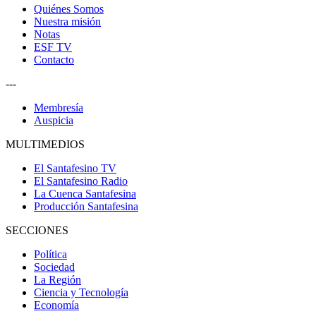
Quiénes Somos
Nuestra misión
Notas
ESF TV
Contacto
---
Membresía
Auspicia
MULTIMEDIOS
El Santafesino TV
El Santafesino Radio
La Cuenca Santafesina
Producción Santafesina
SECCIONES
Política
Sociedad
La Región
Ciencia y Tecnología
Economía