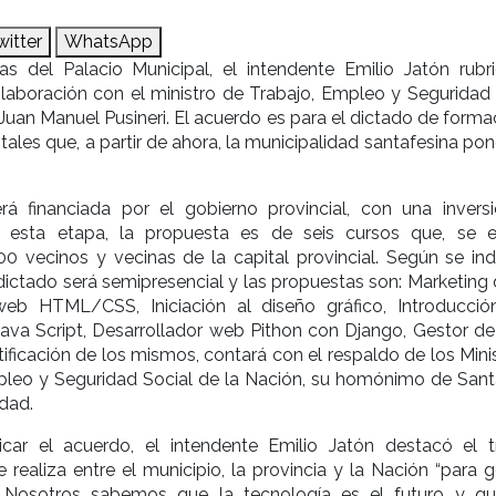
witter
WhatsApp
s del Palacio Municipal, el intendente Emilio Jatón rubr
laboración con el ministro de Trabajo, Empleo y Seguridad 
, Juan Manuel Pusineri. El acuerdo es para el dictado de form
tales que, a partir de ahora, la municipalidad santafesina po
será financiada por el gobierno provincial, con una invers
a esta etapa, la propuesta es de seis cursos que, se e
0 vecinos y vecinas de la capital provincial. Según se indi
ictado será semipresencial y las propuestas son: Marketing d
web HTML/CSS, Iniciación al diseño gráfico, Introducció
ava Script, Desarrollador web Pithon con Django, Gestor de
tificación de los mismos, contará con el respaldo de los Mini
pleo y Seguridad Social de la Nación, su homónimo de Sant
idad.
car el acuerdo, el intendente Emilio Jatón destacó el t
 realiza entre el municipio, la provincia y la Nación “para 
. Nosotros sabemos que la tecnología es el futuro y q