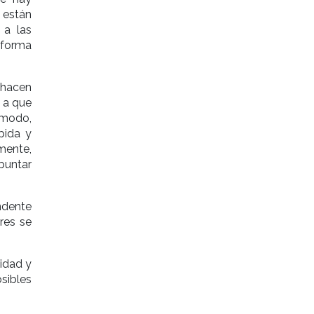
 están
 a las
 forma
e hacen
n a que
 modo,
pida y
mente,
untar
endente
res se
lidad y
sibles