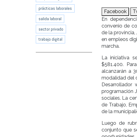
prácticas laborales
Facebook
T
salida laboral
En dependencia
convenio de co
sector privado
de la provincia
en empleos digi
trabajo digital
marcha.
La iniciativa 
$581.400. Par
alcanzarán a 30
modalidad del d
Desarrollador 
programación J
sociales. La cer
de Trabajo, Em
de la municipal
Luego de rubri
conjunto que se
oportunidades