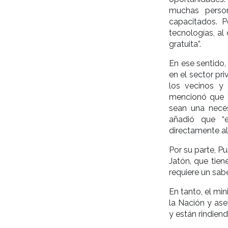
muchas perso
capacitados. 
tecnologías, al
gratuita”.
En ese sentido,
en el sector pr
los vecinos y 
mencionó que 
sean una neces
añadió que “
directamente al 
Por su parte, Pu
Jatón, que tie
requiere un sabe
En tanto, el min
la Nación y as
y están rindiend