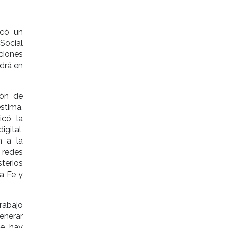
icó un
Social
aciones
ndrá en
ión de
stima,
có, la
igital,
n a la
 redes
sterios
a Fe y
rabajo
generar
ue hay