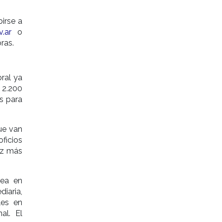
irse a
.ar
o
ras.
ral ya
 2.200
s para
ue van
ficios
ez más
rea en
iaria,
les en
al. El