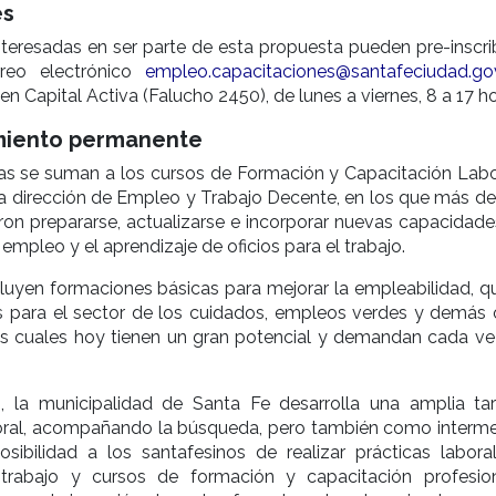
es
teresadas en ser parte de esta propuesta pueden pre-inscrib
rreo electrónico
empleo.capacitaciones@santafeciudad.gov
n Capital Activa (Falucho 2450), de lunes a viernes, 8 a 17 ho
iento permanente
as se suman a los cursos de Formación y Capacitación Labo
la dirección de Empleo y Trabajo Decente, en los que más de
on prepararse, actualizarse e incorporar nuevas capacidade
empleo y el aprendizaje de oficios para el trabajo.
luyen formaciones básicas para mejorar la empleabilidad, q
 para el sector de los cuidados, empleos verdes y demás o
 los cuales hoy tienen un gran potencial y demandan cada v
, la municipalidad de Santa Fe desarrolla una amplia ta
boral, acompañando la búsqueda, pero también como intermed
osibilidad a los santafesinos de realizar prácticas labora
trabajo y cursos de formación y capacitación profesion