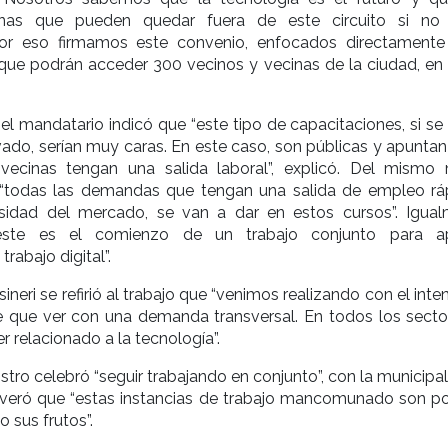
nas que pueden quedar fuera de este circuito si no
Por eso firmamos este convenio, enfocados directamente
 que podrán acceder 300 vecinos y vecinas de la ciudad, en
 el mandatario indicó que “este tipo de capacitaciones, si s
ivado, serían muy caras. En este caso, son públicas y apunta
vecinas tengan una salida laboral”, explicó. Del mismo
“todas las demandas que tengan una salida de empleo rá
idad del mercado, se van a dar en estos cursos”. Igual
este es el comienzo de un trabajo conjunto para ap
trabajo digital”.
sineri se refirió al trabajo que “venimos realizando con el int
ne que ver con una demanda transversal. En todos los secto
r relacionado a la tecnología”.
istro celebró “seguir trabajando en conjunto”, con la municipa
everó que “estas instancias de trabajo mancomunado son po
o sus frutos”.