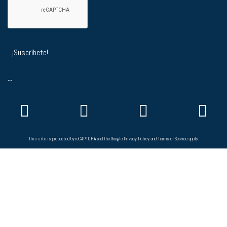
--
This site is protected by reCAPTCHA and the Google
Privacy Policy
and
Terms of Service
apply.