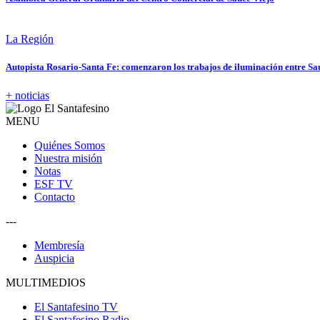
La Región
Autopista Rosario-Santa Fe: comenzaron los trabajos de iluminación entre Sa
+ noticias
MENU
Quiénes Somos
Nuestra misión
Notas
ESF TV
Contacto
---
Membresía
Auspicia
MULTIMEDIOS
El Santafesino TV
El Santafesino Radio