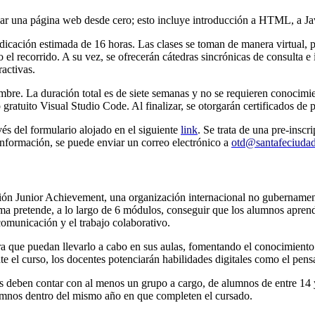
izar una página web desde cero; esto incluye introducción a HTML, a Ja
icación estimada de 16 horas. Las clases se toman de manera virtual, po
el recorrido. A su vez, se ofrecerán cátedras sincrónicas de consulta e 
ractivas.
tiembre. La duración total es de siete semanas y no se requieren conocim
gratuito Visual Studio Code. Al finalizar, se otorgarán certificados de
vés del formulario alojado en el siguiente
link
. Se trata de una pre-insc
nformación, se puede enviar un correo electrónico a
otd@santafeciudad
ión Junior Achievement, una organización internacional no gubernamenta
grama pretende, a lo largo de 6 módulos, conseguir que los alumnos apre
comunicación y el trabajo colaborativo.
ra que puedan llevarlo a cabo en sus aulas, fomentando el conocimiento 
nte el curso, los docentes potenciarán habilidades digitales como el pensa
es deben contar con al menos un grupo a cargo, de alumnos de entre 14 
lumnos dentro del mismo año en que completen el cursado.