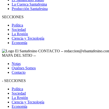
La Cuenca Santafesina
Producción Santafesina
SECCIONES
Política
Sociedad
La Región
Ciencia y Tecnología
Economía
CONTACTO
--
redaccion@elsantafesino.co
MAPA DEL SITIO
--
Notas
Quiénes Somos
Contacto
-
SECCIONES
Política
Sociedad
La Región
Ciencia y Tecnología
Economía