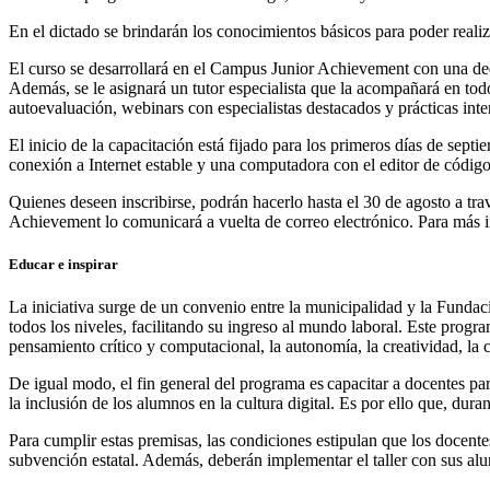
En el dictado se brindarán los conocimientos básicos para poder real
El curso se desarrollará en el Campus Junior Achievement con una ded
Además, se le asignará un tutor especialista que la acompañará en todo 
autoevaluación, webinars con especialistas destacados y prácticas inte
El inicio de la capacitación está fijado para los primeros días de sep
conexión a Internet estable y una computadora con el editor de código 
Quienes deseen inscribirse, podrán hacerlo hasta el 30 de agosto a tra
Achievement lo comunicará a vuelta de correo electrónico. Para más i
Educar e inspirar
La iniciativa surge de un convenio entre la municipalidad y la Fundac
todos los niveles, facilitando su ingreso al mundo laboral. Este pro
pensamiento crítico y computacional, la autonomía, la creatividad, la 
De igual modo, el fin general del programa es capacitar a docentes pa
la inclusión de los alumnos en la cultura digital. Es por ello que, dura
Para cumplir estas premisas, las condiciones estipulan que los docent
subvención estatal. Además, deberán implementar el taller con sus a