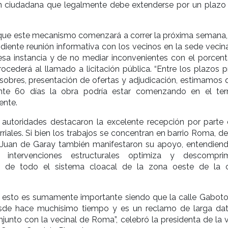
ón ciudadana que legalmente debe extenderse por un plazo
que este mecanismo comenzará a correr la próxima semana,
diente reunión informativa con los vecinos en la sede vecina
esa instancia y de no mediar inconvenientes con el porcent
rocederá al llamado a licitación pública. “Entre los plazos 
sobres, presentación de ofertas y adjudicación, estimamos 
e 60 días la obra podría estar comenzando en el territ
ente.
s autoridades destacaron la excelente recepción por parte 
rriales. Si bien los trabajos se concentran en barrio Roma, d
 Juan de Garay también manifestaron su apoyo, entendien
 intervenciones estructurales optimiza y descompri
o de todo el sistema cloacal de la zona oeste de la c
 esto es sumamente importante siendo que la calle Gaboto
sde hace muchísimo tiempo y es un reclamo de larga da
unto con la vecinal de Roma”, celebró la presidenta de la v