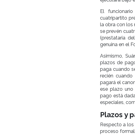
El funcionar
cuatripartito pr
la obra con los
se prevén cuatr
(prestataria d
genuina en el F
Asimismo, Suár
plazos de pago
paga cuando se 
recién cuando 
pagará el canon
ese plazo uno 
pago está dada 
especiales, com
Plazos y 
Respecto a los 
proceso formal 