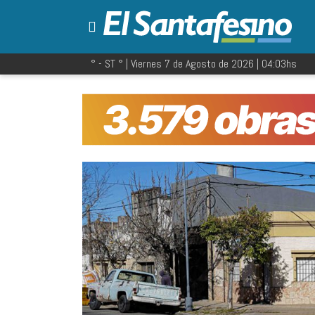
° - ST
° |
Viernes 7 de Agosto de 2026
|
04:03
hs