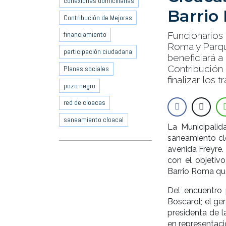
conexiones domiciliarias
Barrio
Contribución de Mejoras
financiamiento
Funcionarios 
Roma y Parqu
participación ciudadana
beneficiará a
Contribución
Planes sociales
finalizar los t
pozo negro
red de cloacas
saneamiento cloacal
La Municipalid
saneamiento cl
avenida Freyre.
con el objetivo
Barrio Roma que
Del encuentro p
Boscarol; el ge
presidenta de l
en representaci