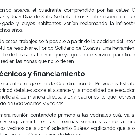
cnico abarca el cuadrante comprendido por las calles C
 y Juan Díaz de Solís. Se trata de un sector específico que
gado y cuyos habitantes venían reclamando la infraestr
chos años.
e estos trabajos será posible a partir de la decisión del int
tti de reactivar el Fondo Solidario de Cloacas, una herramie
orte de los santafesinos que ya gozan del servicio para finan
 red en las zonas que no lo tienen.
técnicos y financiamiento
encuentro, el gerente de Coordinación de Proyectos Estraté
brindó detalles sobre el alcance y la modalidad de ejecución
eneficiará de manera directa a 147 padrones, lo que represe
do de 600 vecinos y vecinas.
mera reunión contándole primero a las vecinales cuál va a 
jo y seguramente en las próximas semanas vamos a ten
los vecinos de la zona”, adelantó Suárez, explicando que la 
el sistema de Contribución de Mejoras.