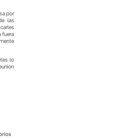
asa por
de las
icarles
 fuera
lmente
les lo
reunión
Siguiente
orios