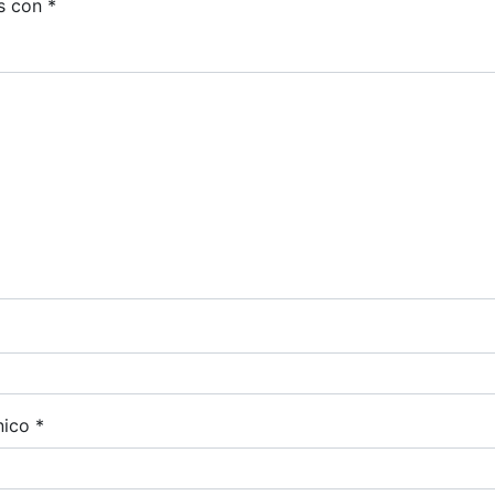
s con
*
nico
*