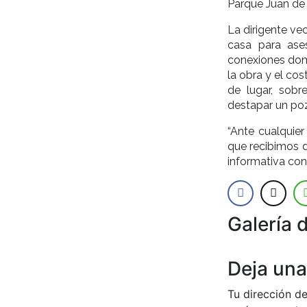
Parque Juan de G
La dirigente vec
casa para ases
conexiones domic
la obra y el co
de lugar, sob
destapar un poz
“Ante cualquier
que recibimos d
informativa con 
Galería 
Anterior
Deja una
Tu dirección de