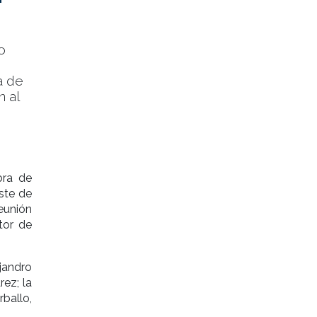
o
a de
 al
bra de
ste de
reunión
tor de
jandro
ez; la
rballo,