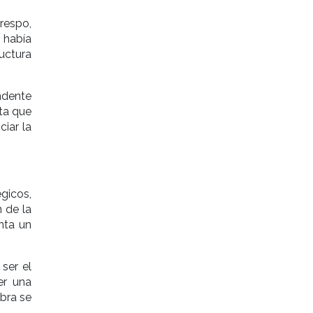
respo,
 había
uctura
endente
nta que
ciar la
gicos,
 de la
nta un
ser el
er una
obra se