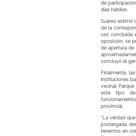
de participaci
días hábiles.
Suárez estimó 
de la correspon
vez concluida 
oposición, se p
de apertura de 
aproximadament
concluyó el ger
Finalmente, la
instituciones ba
vecinal Parque
este tipo de
funcionamient
provincial.
“La verdad que
postergada de
tenemos en conj