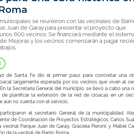
 Roma
municipales se reunieron con las vecinales de Barri
e Juan de Garay para presentar el proyecto que
 unos 600 vecinos. Se financiará mediante el sistem
 de Mejoras y los vecinos comenzarán a pagar recién
rabajos.
ad de Santa Fe dio el primer paso para concretar una o
oacal largamente esperada por los vecinos que viven al oe
 En la Secretaría General del municipio, se llevó a cabo una 
 de planificar la extensión de la red de cloacas en un sec
 aún no cuenta con el servicio.
articiparon el secretario General de la municipalidad, Ale
rente de Coordinación de Proyectos Estratégicos, Carlos Suár
a vecinal Parque Juan de Garay, Graciela Pieroni; y Mabel Ca
ón de la vecinal de Barrio Roma.