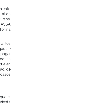
iento
otal de
cursos,
a ASSA
 forma
 a los
que se
 pagar
 no se
que en
dad de
 casos
 que el
mienta