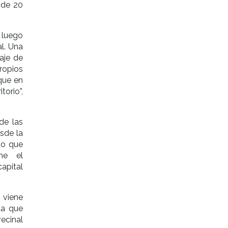
 de 20
 luego
l. Una
aje de
propios
que en
orio”,
de las
esde la
do que
me el
apital
 viene
ta que
ecinal