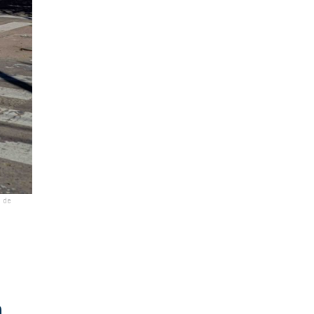
d de
n