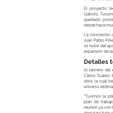
El proyecto té
Gaboto, Tucumán
quedado poster
desde hace mu
La concreción d
Juan Pablo Pole
se nutre del ap
expansión de la
Detalles 
Al término del 
Carlos Suárez, 
obra, la cual b
universo estima
“Tuvimos la pri
plan de traba
reunión ya con 
ejecutará bajo 