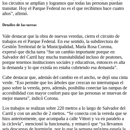
los circuitos se amplían y logramos que todas las personas puedan
transitar. Hoy el Parque Federal no es el que recibimos hace cuatro
años”, afirmó.
Detalles de las tareas
Vale destacar que la obra de nuevas veredas, cierra el circuito de
trabajos en el Parque Federal. En ese sentido, la subdirectora de
Gestión Territorial de la Municipalidad, María Rosa Corona,
expresó que dicha tarea “fue un cambio importante porque en
Salvador del Carril hay mucha transitabilidad incluso de peatones,
porque tenemos instituciones sociales y educativas, entonces es alta
la demanda y lo que existía no estaba cubriendo esa demanda”.
Cabe destacar que, además del cambio en el ancho, se dejó una cinta
verde. “Eso permite que los árboles que crezcan no interrumpan el
paso sobre la vereda, pero, además, posibilita conectar las rampas de
accesibilidad con mayor confort para que las personas se muevan de
mejor manera”, indicó Corona.
Los trabajos se realizan sobre 220 metros a lo largo de Salvador del
Carril y con un ancho de 2 metros. “Se conecta con la vereda que se
hizo anteriormente, que acompaña a calle Vittori y va en paralelo a
la ciclovía”, mencionó la funcionaria, y remarcó que “ya llevamos
seis descargas de hormigón, por lo que la semana próxima estaría la