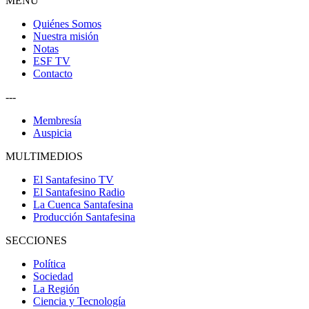
MENU
Quiénes Somos
Nuestra misión
Notas
ESF TV
Contacto
---
Membresía
Auspicia
MULTIMEDIOS
El Santafesino TV
El Santafesino Radio
La Cuenca Santafesina
Producción Santafesina
SECCIONES
Política
Sociedad
La Región
Ciencia y Tecnología