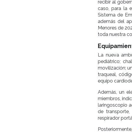
recibir al gobe
caso, para la 
Sistema de Eme
además del apo
Menores de 2020
toda nuestra c
Equipamient
La nueva ambu
pediátrico; cha
movilización; un
traqueal, códig
equipo cardiode
Además, un ele
miembros, indic
laringoscopio a
de transporte
respirador portát
Posteriormente