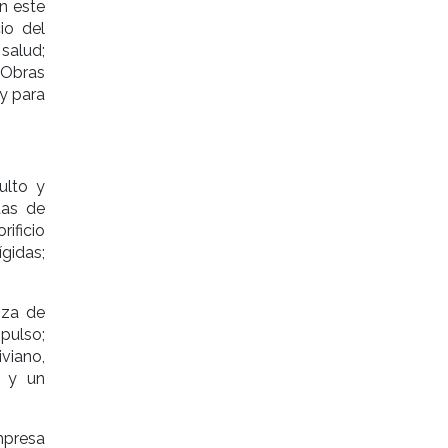
En este
io del
salud;
 Obras
y para
ulto y
das de
rificio
gidas;
nza de
pulso;
viano,
; y un
mpresa