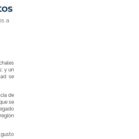
tos
os a
chales
; y un
dad se
cia de
que se
regado
región
n gusto