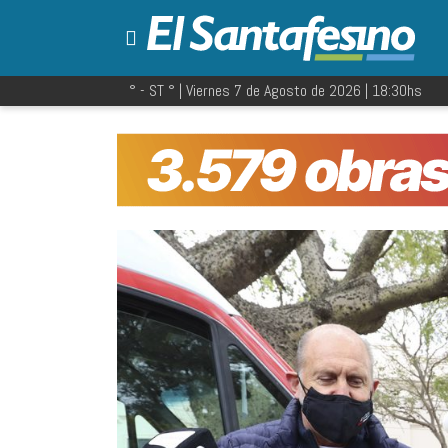
° - ST
° |
Viernes 7 de Agosto de 2026
|
18:30
hs