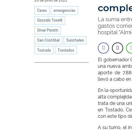
26 de junio de 2021
comple
Ceres
emergencias
La suma entr
Gonzalo Toselli
gastos corrie
Omar Perotti
hospital “Almi
San Cristóbal
Sunchales
Tostado
Traslados
El gobernador 
una nueva ambu
aporte de 7.88
llevó a cabo en 
En la oportuni
alta complejida
trata de una un
en Tostado, Cer
con este tipo de
A su turno, el 