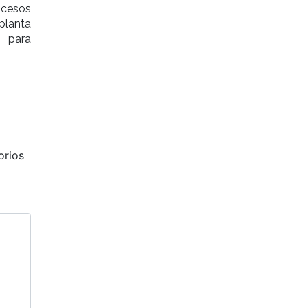
ocesos
planta
o para
orios