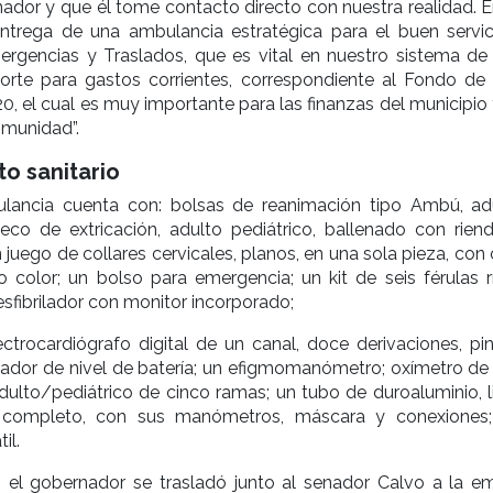
rnador y que él tome contacto directo con nuestra realidad. 
entrega de una ambulancia estratégica para el buen servic
rgencias y Traslados, que es vital en nuestro sistema de 
rte para gastos corrientes, correspondiente al Fondo de
, el cual es muy importante para las finanzas del municipio 
omunidad”.
o sanitario
lancia cuenta con: bolsas de reanimación tipo Ambú, ad
leco de extricación, adulto pediátrico, ballenado con rien
 juego de collares cervicales, planos, en una sola pieza, con o
o color; un bolso para emergencia; un kit de seis férulas rí
sfibrilador con monitor incorporado;
ctrocardiógrafo digital de un canal, doce derivaciones, pi
ador de nivel de batería; un efigmomanómetro; oxímetro de 
dulto/pediátrico de cinco ramas; un tubo de duroaluminio, li
, completo, con sus manómetros, máscara y conexiones
il.
, el gobernador se trasladó junto al senador Calvo a la e