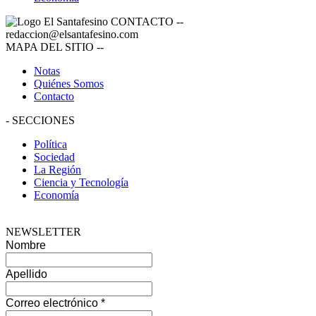
CONTACTO
--
redaccion@elsantafesino.com
MAPA DEL SITIO
--
Notas
Quiénes Somos
Contacto
-
SECCIONES
Política
Sociedad
La Región
Ciencia y Tecnología
Economía
NEWSLETTER
Nombre
Apellido
Correo electrónico
*