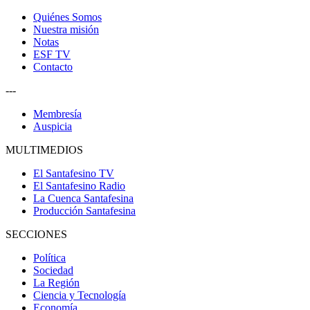
Quiénes Somos
Nuestra misión
Notas
ESF TV
Contacto
---
Membresía
Auspicia
MULTIMEDIOS
El Santafesino TV
El Santafesino Radio
La Cuenca Santafesina
Producción Santafesina
SECCIONES
Política
Sociedad
La Región
Ciencia y Tecnología
Economía