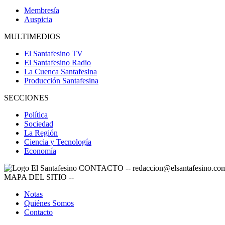
Membresía
Auspicia
MULTIMEDIOS
El Santafesino TV
El Santafesino Radio
La Cuenca Santafesina
Producción Santafesina
SECCIONES
Política
Sociedad
La Región
Ciencia y Tecnología
Economía
CONTACTO
--
redaccion@elsantafesino.co
MAPA DEL SITIO
--
Notas
Quiénes Somos
Contacto