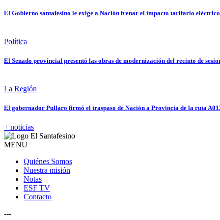
El Gobierno santafesino le exige a Nación frenar el impacto tarifario eléctrico
Política
El Senado provincial presentó las obras de modernización del recinto de sesio
La Región
El gobernador Pullaro firmó el traspaso de Nación a Provincia de la ruta A01
+ noticias
MENU
Quiénes Somos
Nuestra misión
Notas
ESF TV
Contacto
---