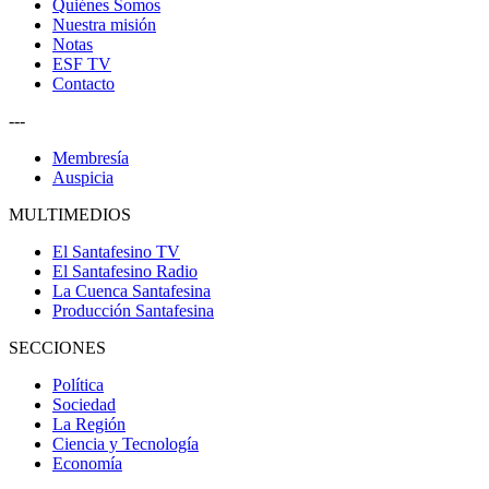
Quiénes Somos
Nuestra misión
Notas
ESF TV
Contacto
---
Membresía
Auspicia
MULTIMEDIOS
El Santafesino TV
El Santafesino Radio
La Cuenca Santafesina
Producción Santafesina
SECCIONES
Política
Sociedad
La Región
Ciencia y Tecnología
Economía