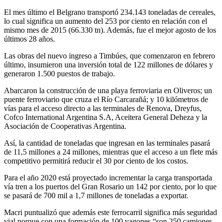
El mes último el Belgrano transportó 234.143 toneladas de cereales,
lo cual significa un aumento del 253 por ciento en relación con el
mismo mes de 2015 (66.330 tn). Además, fue el mejor agosto de los
últimos 28 años.
Las obras del nuevo ingreso a Timbúes, que comenzaron en febrero
último, insumieron una inversión total de 122 millones de dólares y
generaron 1.500 puestos de trabajo.
Abarcaron la construcción de una playa ferroviaria en Oliveros; un
puente ferroviario que cruza el Río Carcarañá; y 10 kilómetros de
vías para el acceso directo a las terminales de Renova, Dreyfus,
Cofco International Argentina S.A, Aceitera General Deheza y la
Asociación de Cooperativas Argentina.
Así, la cantidad de toneladas que ingresan en las terminales pasará
de 11,5 millones a 24 millones, mientras que el acceso a un flete más
competitivo permitirá reducir el 30 por ciento de los costos.
Para el año 2020 está proyectado incrementar la carga transportada
vía tren a los puertos del Gran Rosario un 142 por ciento, por lo que
se pasará de 700 mil a 1,7 millones de toneladas a exportar.
Macri puntualizó que además este ferrocarril significa más seguridad
vial porque con una formación de 100 vagones “son 250 camiones