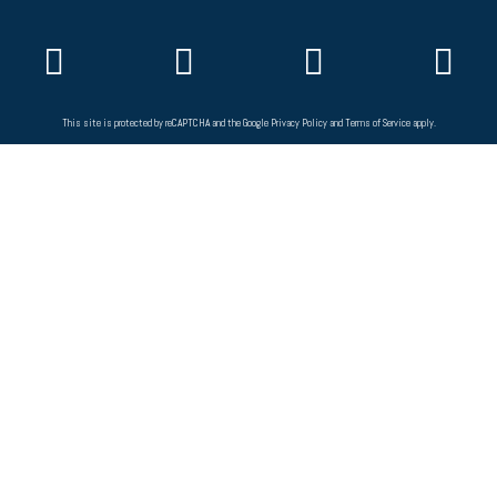
This site is protected by reCAPTCHA and the Google
Privacy Policy
and
Terms of Service
apply.