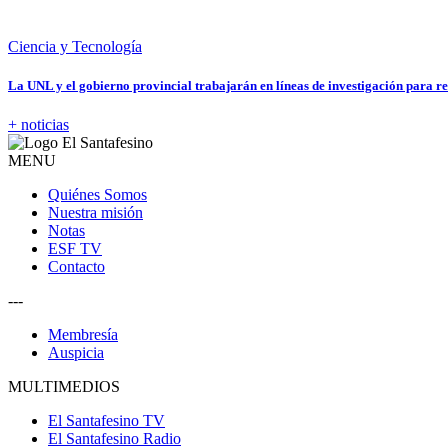
Ciencia y Tecnología
La UNL y el gobierno provincial trabajarán en líneas de investigación para re
+ noticias
MENU
Quiénes Somos
Nuestra misión
Notas
ESF TV
Contacto
---
Membresía
Auspicia
MULTIMEDIOS
El Santafesino TV
El Santafesino Radio