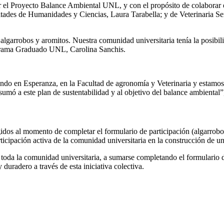
or el Proyecto Balance Ambiental UNL, y con el propósito de colaborar e
tades de Humanidades y Ciencias, Laura Tarabella; y de Veterinaria Sergi
algarrobos y aromitos. Nuestra comunidad universitaria tenía la posibili
rograma Graduado UNL, Carolina Sanchis.
iendo en Esperanza, en la Facultad de agronomía y Veterinaria y estam
sumó a este plan de sustentabilidad y al objetivo del balance ambiental”
egidos al momento de completar el formulario de participación (algarrob
cipación activa de la comunidad universitaria en la construcción de un
a toda la comunidad universitaria, a sumarse completando el formulario 
uradero a través de esta iniciativa colectiva.