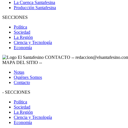
La Cuenca Santafesina
Producción Santafesina
SECCIONES
Política
Sociedad
La Región
Ciencia y Tecnología
Economía
CONTACTO
--
redaccion@elsantafesino.co
MAPA DEL SITIO
--
Notas
Quiénes Somos
Contacto
-
SECCIONES
Política
Sociedad
La Región
Ciencia y Tecnología
Economía