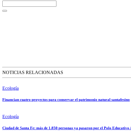
NOTICIAS RELACIONADAS
Ecología
Financian cuatro proyectos para conservar el patrimonio natural santafesino
Ecología
Ciudad de Santa Fe: más de 1.850 personas ya pasaron por el Polo Educativo 