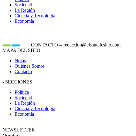
Sociedad
La Región
Ciencia y Tecnología
Economía
CONTACTO
--
redaccion@elsantafesino.com
MAPA DEL SITIO
--
Notas
Quiénes Somos
Contacto
-
SECCIONES
Política
Sociedad
La Región
Ciencia y Tecnología
Economía
NEWSLETTER
Nombre