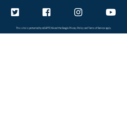
This site is protected by reCAPTCHA and the Google
Privacy Policy
and
Terms of Service
apply.