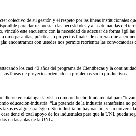
cter colectivo de su gestión y el respeto por las líneas institucionales 
isponible para dar respuesta a las necesidades y a las demandas del terri
, vinculó este encuentro con la necesidad de adecuar de forma ágil las 
s -como pasantías, prácticas o proyectos finales de carrera- que acerquen
gía; encontrarnos con ustedes nos permite reorientar las convocatorias d
destacando los casi 40 años del programa de Cientibecas y la continuida
n sus líneas de proyectos orientados a problemas socio productivos.
incidieron en catalogar la visita como un hecho fundamental para “levant
inomio educación-industria: “La potencia de la industria santafesina no 
los lazos es algo estratégico. Sin industria no hay nación, y sin univers
a casa tiene el total apoyo de los industriales para que la UNL pueda s
ados en las aulas de la UNL.