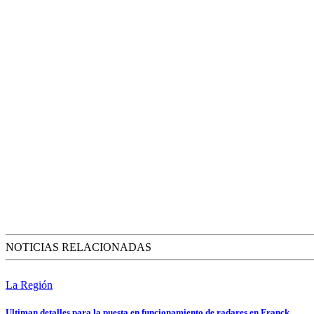
NOTICIAS RELACIONADAS
La Región
Ultiman detalles para la puesta en funcionamiento de radares en Franck