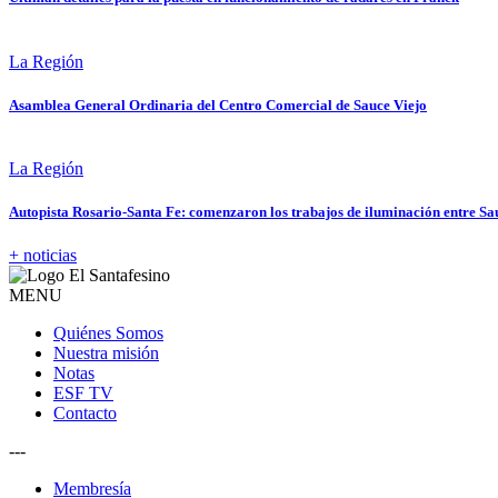
La Región
Asamblea General Ordinaria del Centro Comercial de Sauce Viejo
La Región
Autopista Rosario-Santa Fe: comenzaron los trabajos de iluminación entre Sa
+ noticias
MENU
Quiénes Somos
Nuestra misión
Notas
ESF TV
Contacto
---
Membresía