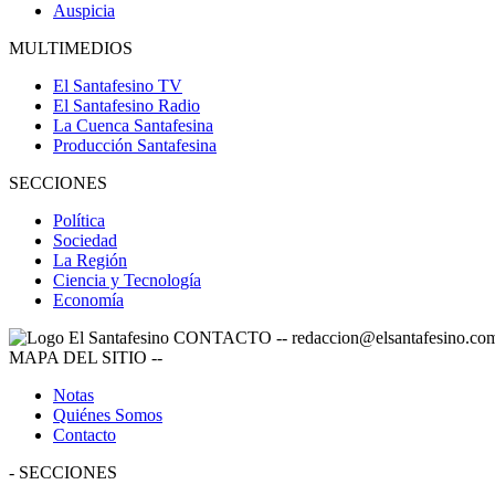
Auspicia
MULTIMEDIOS
El Santafesino TV
El Santafesino Radio
La Cuenca Santafesina
Producción Santafesina
SECCIONES
Política
Sociedad
La Región
Ciencia y Tecnología
Economía
CONTACTO
--
redaccion@elsantafesino.co
MAPA DEL SITIO
--
Notas
Quiénes Somos
Contacto
-
SECCIONES