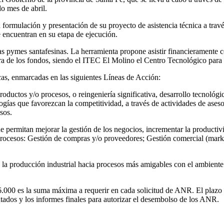
o mes de abril.
formulación y presentación de su proyecto de asistencia técnica a travé
 encuentran en su etapa de ejecución.
s pymes santafesinas. La herramienta propone asistir financieramente 
 los fondos, siendo el ITEC El Molino el Centro Tecnológico para la p
cas, enmarcadas en las siguientes Líneas de Acción:
oductos y/o procesos, o reingeniería significativa, desarrollo tecnológi
logías que favorezcan la competitividad, a través de actividades de ase
sos.
e permitan mejorar la gestión de los negocios, incrementar la productivi
 procesos: Gestión de compras y/o proveedores; Gestión comercial (mark
 la producción industrial hacia procesos más amigables con el ambient
46.000 es la suma máxima a requerir en cada solicitud de ANR. El plazo 
tados y los informes finales para autorizar el desembolso de los ANR.