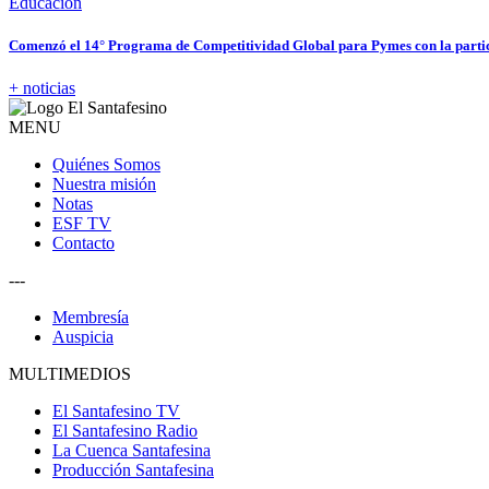
Educación
Comenzó el 14° Programa de Competitividad Global para Pymes con la partic
+ noticias
MENU
Quiénes Somos
Nuestra misión
Notas
ESF TV
Contacto
---
Membresía
Auspicia
MULTIMEDIOS
El Santafesino TV
El Santafesino Radio
La Cuenca Santafesina
Producción Santafesina