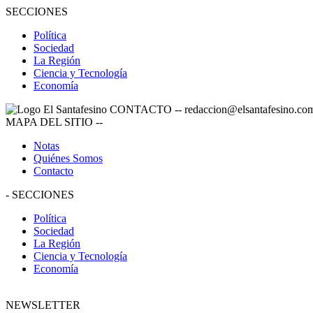
SECCIONES
Política
Sociedad
La Región
Ciencia y Tecnología
Economía
CONTACTO
--
redaccion@elsantafesino.co
MAPA DEL SITIO
--
Notas
Quiénes Somos
Contacto
-
SECCIONES
Política
Sociedad
La Región
Ciencia y Tecnología
Economía
NEWSLETTER