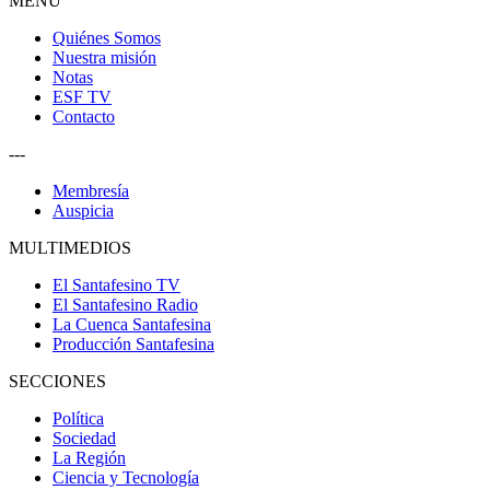
MENU
Quiénes Somos
Nuestra misión
Notas
ESF TV
Contacto
---
Membresía
Auspicia
MULTIMEDIOS
El Santafesino TV
El Santafesino Radio
La Cuenca Santafesina
Producción Santafesina
SECCIONES
Política
Sociedad
La Región
Ciencia y Tecnología