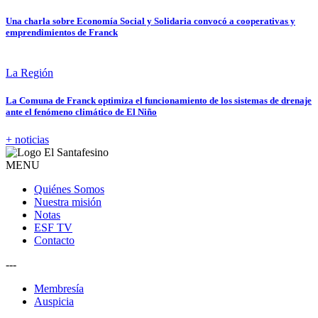
Una charla sobre Economía Social y Solidaria convocó a cooperativas y
emprendimientos de Franck
La Región
La Comuna de Franck optimiza el funcionamiento de los sistemas de drenaje
ante el fenómeno climático de El Niño
+ noticias
MENU
Quiénes Somos
Nuestra misión
Notas
ESF TV
Contacto
---
Membresía
Auspicia