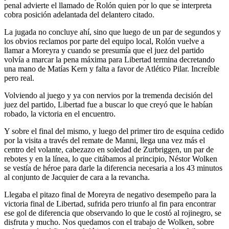
penal advierte el llamado de Rolón quien por lo que se interpreta
cobra posición adelantada del delantero citado.
La jugada no concluye ahí, sino que luego de un par de segundos y
los obvios reclamos por parte del equipo local, Rolón vuelve a
llamar a Moreyra y cuando se presumía que el juez del partido
volvía a marcar la pena máxima para Libertad termina decretando
una mano de Matías Kern y falta a favor de Atlético Pilar. Increíble
pero real.
Volviendo al juego y ya con nervios por la tremenda decisión del
juez del partido, Libertad fue a buscar lo que creyó que le habían
robado, la victoria en el encuentro.
Y sobre el final del mismo, y luego del primer tiro de esquina cedido
por la visita a través del remate de Manni, llega una vez más el
centro del volante, cabezazo en soledad de Zurbriggen, un par de
rebotes y en la línea, lo que citábamos al principio, Néstor Wolken
se vestía de héroe para darle la diferencia necesaria a los 43 minutos
al conjunto de Jacquier de cara a la revancha.
Llegaba el pitazo final de Moreyra de negativo desempeño para la
victoria final de Libertad, sufrida pero triunfo al fin para encontrar
ese gol de diferencia que observando lo que le costó al rojinegro, se
disfruta y mucho. Nos quedamos con el trabajo de Wolken, sobre