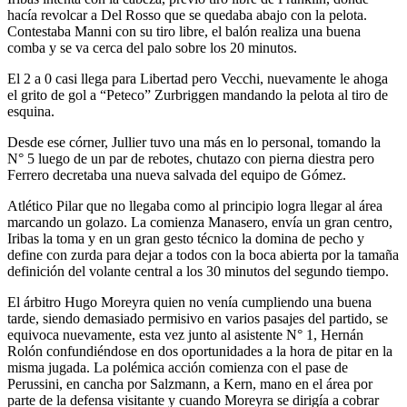
hacía revolcar a Del Rosso que se quedaba abajo con la pelota.
Contestaba Manni con su tiro libre, el balón realiza una buena
comba y se va cerca del palo sobre los 20 minutos.
El 2 a 0 casi llega para Libertad pero Vecchi, nuevamente le ahoga
el grito de gol a “Peteco” Zurbriggen mandando la pelota al tiro de
esquina.
Desde ese córner, Jullier tuvo una más en lo personal, tomando la
N° 5 luego de un par de rebotes, chutazo con pierna diestra pero
Ferrero decretaba una nueva salvada del equipo de Gómez.
Atlético Pilar que no llegaba como al principio logra llegar al área
marcando un golazo. La comienza Manasero, envía un gran centro,
Iribas la toma y en un gran gesto técnico la domina de pecho y
define con zurda para dejar a todos con la boca abierta por la tamaña
definición del volante central a los 30 minutos del segundo tiempo.
El árbitro Hugo Moreyra quien no venía cumpliendo una buena
tarde, siendo demasiado permisivo en varios pasajes del partido, se
equivoca nuevamente, esta vez junto al asistente N° 1, Hernán
Rolón confundiéndose en dos oportunidades a la hora de pitar en la
misma jugada. La polémica acción comienza con el pase de
Perussini, en cancha por Salzmann, a Kern, mano en el área por
parte de la defensa visitante y cuando Moreyra se dirigía a cobrar