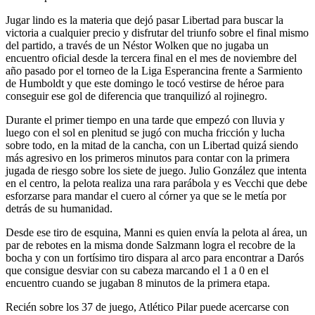
Jugar lindo es la materia que dejó pasar Libertad para buscar la
victoria a cualquier precio y disfrutar del triunfo sobre el final mismo
del partido, a través de un Néstor Wolken que no jugaba un
encuentro oficial desde la tercera final en el mes de noviembre del
año pasado por el torneo de la Liga Esperancina frente a Sarmiento
de Humboldt y que este domingo le tocó vestirse de héroe para
conseguir ese gol de diferencia que tranquilizó al rojinegro.
Durante el primer tiempo en una tarde que empezó con lluvia y
luego con el sol en plenitud se jugó con mucha fricción y lucha
sobre todo, en la mitad de la cancha, con un Libertad quizá siendo
más agresivo en los primeros minutos para contar con la primera
jugada de riesgo sobre los siete de juego. Julio González que intenta
en el centro, la pelota realiza una rara parábola y es Vecchi que debe
esforzarse para mandar el cuero al córner ya que se le metía por
detrás de su humanidad.
Desde ese tiro de esquina, Manni es quien envía la pelota al área, un
par de rebotes en la misma donde Salzmann logra el recobre de la
bocha y con un fortísimo tiro dispara al arco para encontrar a Darós
que consigue desviar con su cabeza marcando el 1 a 0 en el
encuentro cuando se jugaban 8 minutos de la primera etapa.
Recién sobre los 37 de juego, Atlético Pilar puede acercarse con