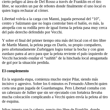
cierto peligro al área de Del Rosso a través de Franklin en el tiro
libre, se suceden un par de rebotes donde finalmente el uno local es
quien logra rechazar al córner.
Libertad volvía a la carga con Manni, jugada personal del “10”,
centro y Salzmann que no logra controlar bien el balón, es más, la
atropella con su rodilla pero de igual forma la pelota pasa muy cerca
del palo derecho defendido por Vecchi.
Y sobre el final del primer tiempo otra más del local con el tiro libre
de Martín Manni, la pelota pega en Darós, su propio compañero,
pero afortunadamente Zurbriggen logra tomar la bocha y con gran
zurdazo patea al arco para que la pelota reviente el palo izquierdo de
Vecchi haciendo estallar el “uuhhh” de la hinchada local atragantada
de gol por la situación perdida.
El complemento
En la segunda etapa, comienza mucho mejor Pilar, siendo más
incisivo y agresivo. Sobre los 6 minutos es Fernando Albrecht quien
corta una gran jugada de Guardamagna. Pero Libertad contaba con
un cabezazo de Jullier que sin ser ejecutado con fortaleza llevaba
mucha colocación complicando a Vecchi quien envía la pelota al tiro
de esquina.
Iribas intenta con la cabeza, previo tiro libre de Franklin, donde