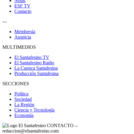
Notas
ESF TV
Contacto
---
Membresía
Auspicia
MULTIMEDIOS
El Santafesino TV
El Santafesino Radio
La Cuenca Santafesina
Producción Santafesina
SECCIONES
Política
Sociedad
La Región
Ciencia y Tecnología
Economía
CONTACTO
--
redaccion@elsantafesino.com