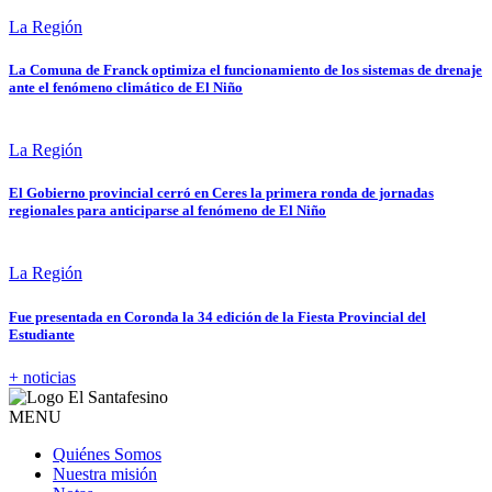
La Región
La Comuna de Franck optimiza el funcionamiento de los sistemas de drenaje
ante el fenómeno climático de El Niño
La Región
El Gobierno provincial cerró en Ceres la primera ronda de jornadas
regionales para anticiparse al fenómeno de El Niño
La Región
Fue presentada en Coronda la 34 edición de la Fiesta Provincial del
Estudiante
+ noticias
MENU
Quiénes Somos
Nuestra misión