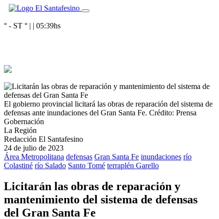
° - ST
° |
|
05:39
hs
El gobierno provincial licitará las obras de reparación del sistema de
defensas ante inundaciones del Gran Santa Fe.
Crédito: Prensa
Gobernación
La Región
Redacción El Santafesino
24 de julio de 2023
Área Metropolitana
defensas
Gran Santa Fe
inundaciones
río
Colastiné
río Salado
Santo Tomé
terraplén Garello
Licitarán las obras de reparación y
mantenimiento del sistema de defensas
del Gran Santa Fe