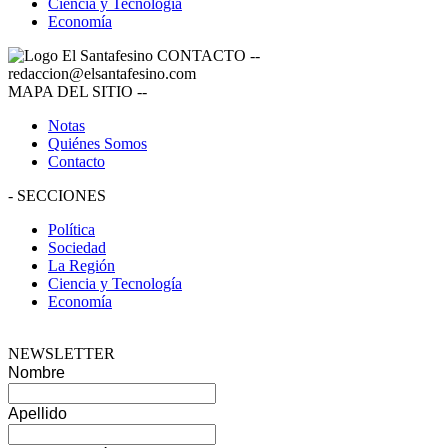
Ciencia y Tecnología
Economía
CONTACTO
--
redaccion@elsantafesino.com
MAPA DEL SITIO
--
Notas
Quiénes Somos
Contacto
-
SECCIONES
Política
Sociedad
La Región
Ciencia y Tecnología
Economía
NEWSLETTER
Nombre
Apellido