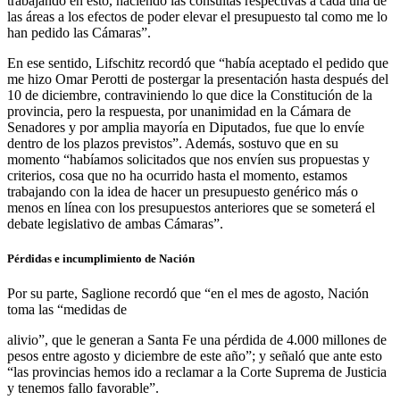
trabajando en esto, haciendo las consultas respectivas a cada una de
las áreas a los efectos de poder elevar el presupuesto tal como me lo
han pedido las Cámaras”.
En ese sentido, Lifschitz recordó que “había aceptado el pedido que
me hizo Omar Perotti de postergar la presentación hasta después del
10 de diciembre, contraviniendo lo que dice la Constitución de la
provincia, pero la respuesta, por unanimidad en la Cámara de
Senadores y por amplia mayoría en Diputados, fue que lo envíe
dentro de los plazos previstos”. Además, sostuvo que en su
momento “habíamos solicitados que nos envíen sus propuestas y
criterios, cosa que no ha ocurrido hasta el momento, estamos
trabajando con la idea de hacer un presupuesto genérico más o
menos en línea con los presupuestos anteriores que se someterá el
debate legislativo de ambas Cámaras”.
Pérdidas e incumplimiento de Nación
Por su parte, Saglione recordó que “en el mes de agosto, Nación
toma las “medidas de
alivio”, que le generan a Santa Fe una pérdida de 4.000 millones de
pesos entre agosto y diciembre de este año”; y señaló que ante esto
“las provincias hemos ido a reclamar a la Corte Suprema de Justicia
y tenemos fallo favorable”.