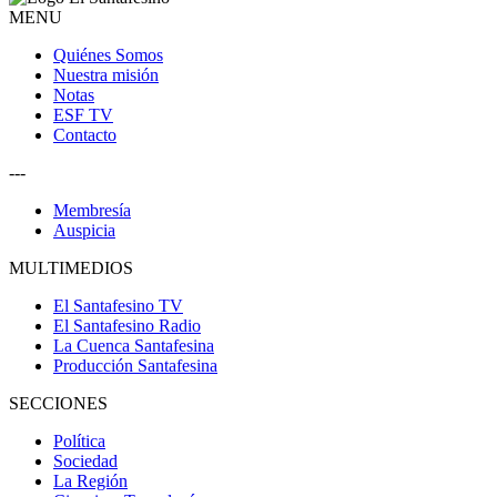
MENU
Quiénes Somos
Nuestra misión
Notas
ESF TV
Contacto
---
Membresía
Auspicia
MULTIMEDIOS
El Santafesino TV
El Santafesino Radio
La Cuenca Santafesina
Producción Santafesina
SECCIONES
Política
Sociedad
La Región