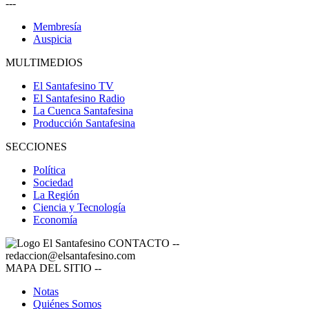
---
Membresía
Auspicia
MULTIMEDIOS
El Santafesino TV
El Santafesino Radio
La Cuenca Santafesina
Producción Santafesina
SECCIONES
Política
Sociedad
La Región
Ciencia y Tecnología
Economía
CONTACTO
--
redaccion@elsantafesino.com
MAPA DEL SITIO
--
Notas
Quiénes Somos