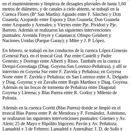
en el mantenimiento y limpieza de desagües pluviales de hasta 1,60
metros de diámetro, y de canales a cielo abierto, se trabajó en la
Cuenca Flores (Bº San Martín); Aguado entre F. Sánchez y Don
Guanela; Azopardo entre Espora y Don Guanela; Don Guanela
entre Azopardo y Arenales; y Vieytes entre Pje. Pividori y Pje.
Barreto. Además se realizaron las siguientes intervenciones
puntuales: Avenida Freyre y Catamarca; Obispo Gelabert y
Naciones Unidas (Parque Garay); y Mitre y J. P. López.
En febrero, se trabajó en los conductos de la cuenca López-Genesio
(General Paz), en el troncal Gral. Paz entre Castelli y Padre
Genesio; y Dorrego entre Alberti y Risso. También en la cuenca
Derqui-Gorostiaga (Diag. Goyena-San Lorenzo-Peñaloza), y allí se
intervino en Goyena Sur entre F. Zuviría y Peñaloza; en Goyena
Norte entre F. Zuviría y Peñaloza; en San Lorenzo entre A. Delgado
y Diag. Goyena; y en Zavalla entre Regis Martínez y Diag. Goyena.
Además en las bocas de tormenta de Peñaloza entre Diagonal
Goyena y Llerena; y Blas Parera entre R. Godoy y Milenio de
Polonia.
Además en la cuenca Gorriti (Blas Parera) donde se limpió en el
troncal Blas Parera entre P. de Mendoza y F. Fernández. Asimismo,
se realizaron las siguientes intervenciones puntuales: Güemes y Av.
Alem; 25 de Mayo e Hipólito Irigoyen; Pavón y Av. Peñaloza;
Lamadrid y 3 de Febrero; Lamadrid y Amenábar; J. D. de Solís y