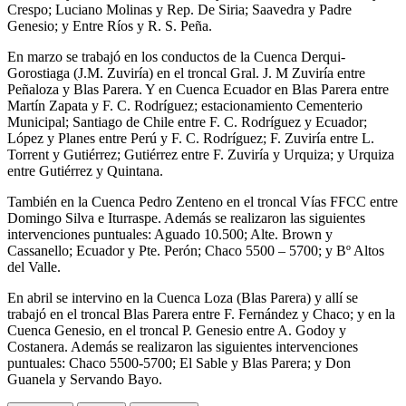
Crespo; Luciano Molinas y Rep. De Siria; Saavedra y Padre
Genesio; y Entre Ríos y R. S. Peña.
En marzo se trabajó en los conductos de la Cuenca Derqui-
Gorostiaga (J.M. Zuviría) en el troncal Gral. J. M Zuviría entre
Peñaloza y Blas Parera. Y en Cuenca Ecuador en Blas Parera entre
Martín Zapata y F. C. Rodríguez; estacionamiento Cementerio
Municipal; Santiago de Chile entre F. C. Rodríguez y Ecuador;
López y Planes entre Perú y F. C. Rodríguez; F. Zuviría entre L.
Torrent y Gutiérrez; Gutiérrez entre F. Zuviría y Urquiza; y Urquiza
entre Gutiérrez y Quintana.
También en la Cuenca Pedro Zenteno en el troncal Vías FFCC entre
Domingo Silva e Iturraspe. Además se realizaron las siguientes
intervenciones puntuales: Aguado 10.500; Alte. Brown y
Cassanello; Ecuador y Pte. Perón; Chaco 5500 – 5700; y Bº Altos
del Valle.
En abril se intervino en la Cuenca Loza (Blas Parera) y allí se
trabajó en el troncal Blas Parera entre F. Fernández y Chaco; y en la
Cuenca Genesio, en el troncal P. Genesio entre A. Godoy y
Costanera. Además se realizaron las siguientes intervenciones
puntuales: Chaco 5500-5700; El Sable y Blas Parera; y Don
Guanela y Servando Bayo.