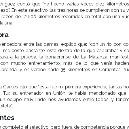
dríguez contó que “he hecho varias veces diez kilómetros
so”. En este selectivo, las tres horas se cumplieron con 14 
razón de 12,600 kilómetros recorridos en total con una vue
a una.
ora
vencedora entre las damas, explicó que: “con un río con cor
sí, me costó bastante, está dentro de lo que esperaba” y so
cara a la prueba, la bonaerense de La Matanza manifes
con mucho entrenamiento, más de lo que venía hacien
 Coronda, y en verano nadé 35 kilómetros en Corrientes, fu
ía Garcés dijo que “esta fue mi primera experiencia, tantas h
án Tur, su entrenador en Unión, le había mencionado que
s un equipo muy lindo, nos ayudamos entre todos, y tene
ileta”.
ntes
 completó el selectivo, pero fuera de competencia porque y