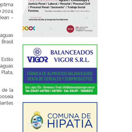
éptima
de 2024
Jean -
 aguas
 Brasil
Estilo
 aguas
Plata,
 de la
 poseía
diantes