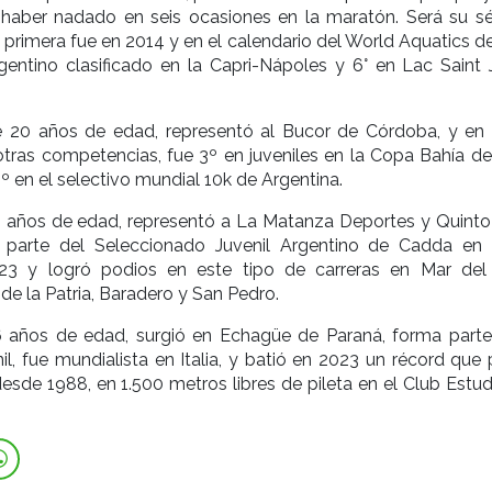
r haber nadado en seis ocasiones en la maratón. Será su s
a primera fue en 2014 y en el calendario del World Aquatics 
gentino clasificado en la Capri-Nápoles y 6° en Lac Saint 
e 20 años de edad, representó al Bucor de Córdoba, y en
 otras competencias, fue 3º en juveniles en la Copa Bahía de
º en el selectivo mundial 10k de Argentina.
9 años de edad, representó a La Matanza Deportes y Quinto 
e parte del Seleccionado Juvenil Argentino de Cadda en
23 y logró podios en este tipo de carreras en Mar del 
de la Patria, Baradero y San Pedro.
6 años de edad, surgió en Echagüe de Paraná, forma parte
il, fue mundialista en Italia, y batió en 2023 un récord que
 desde 1988, en 1.500 metros libres de pileta en el Club Estu