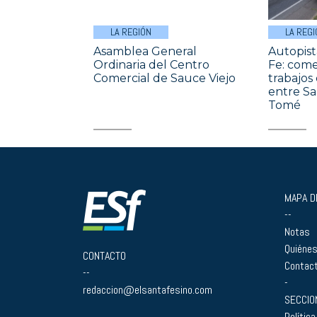
LA REGIÓN
LA REGI
Asamblea General
Autopist
Ordinaria del Centro
Fe: come
Comercial de Sauce Viejo
trabajos
entre Sa
Tomé
MAPA DE
--
Notas
Quiéne
CONTACTO
Contac
--
-
redaccion@elsantafesino.com
SECCIO
Política