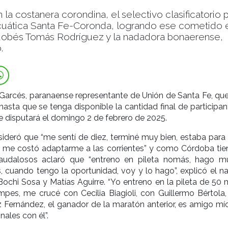
 la costanera corondina, el selectivo clasificatorio 
cuática Santa Fe-Coronda, logrando ese cometido 
obés Tomás Rodríguez y la nadadora bonaerense,
.
 Garcés, paranaense representante de Unión de Santa Fe, qu
 hasta que se tenga disponible la cantidad final de participa
e disputará el domingo 2 de febrero de 2025.
ideró que “me sentí de diez, terminé muy bien, estaba para s
o me costó adaptarme a las corrientes” y como Córdoba tien
audalosos aclaró que “entreno en pileta nomás, hago m
 cuando tengo la oportunidad, voy y lo hago”, explicó el n
ochi Sosa y Matías Aguirre. “Yo entreno en la pileta de 50 
pes, me crucé con Cecilia Biagioli, con Guillermo Bértola,
 Fernández, el ganador de la maratón anterior, es amigo mío
nales con él”.