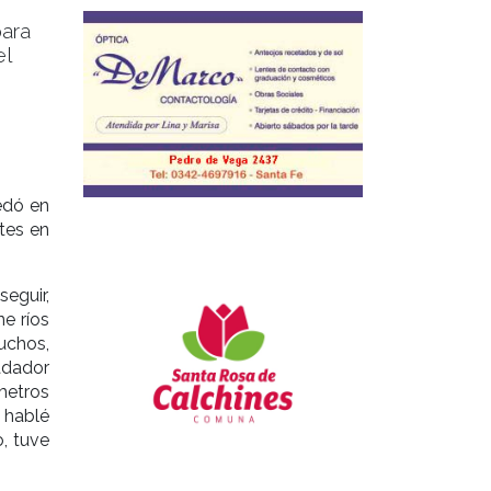
para
el
edó en
ntes en
eguir,
e ríos
uchos,
adador
metros
 hablé
, tuve