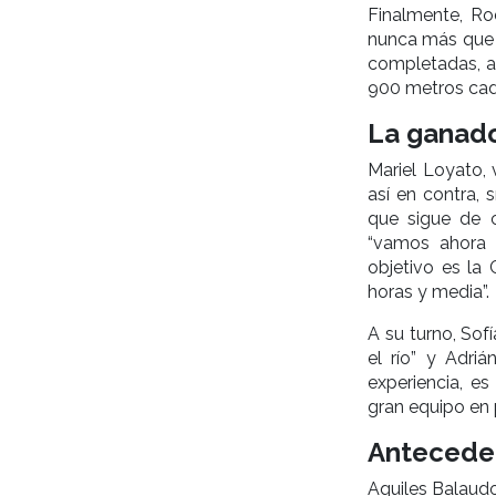
Finalmente, Ro
nunca más que e
completadas, a 
900 metros cad
La ganad
Mariel Loyato, 
así en contra, 
que sigue de 
“vamos ahora 
objetivo es la
horas y media”.
A su turno, Sof
el río” y Adri
experiencia, e
gran equipo en p
Antecede
Aquiles Balaudo