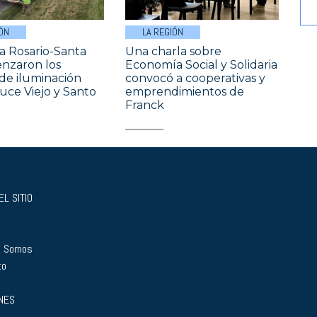
ÓN
LA REGIÓN
a Rosario-Santa
Una charla sobre
nzaron los
Economía Social y Solidaria
 de iluminación
convocó a cooperativas y
uce Viejo y Santo
emprendimientos de
Franck
L SITIO
s Somos
to
NES