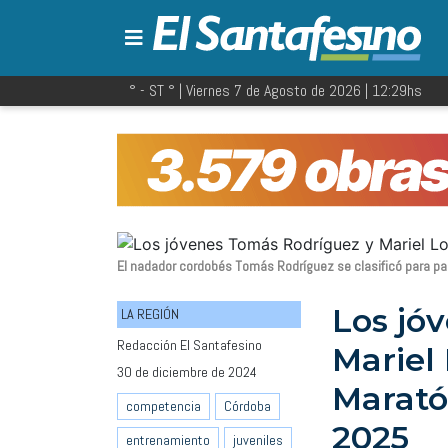
° - ST
° |
Viernes 7 de Agosto de 2026
|
12:29
hs
El nadador cordobés Tomás Rodríguez se clasificó para par
Los jó
LA REGIÓN
Redacción El Santafesino
Mariel 
30 de diciembre de 2024
Marató
competencia
Córdoba
2025
entrenamiento
juveniles