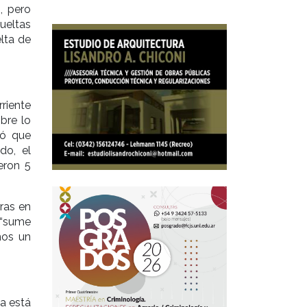
, pero
vueltas
lta de
riente
bre lo
tó que
do, el
eron 5
oras en
 “sume
mos un
a está