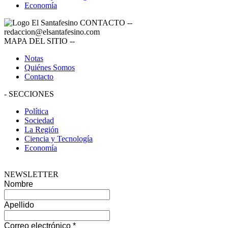
Economía
CONTACTO
--
redaccion@elsantafesino.com
MAPA DEL SITIO
--
Notas
Quiénes Somos
Contacto
-
SECCIONES
Política
Sociedad
La Región
Ciencia y Tecnología
Economía
NEWSLETTER
Nombre
Apellido
Correo electrónico
*