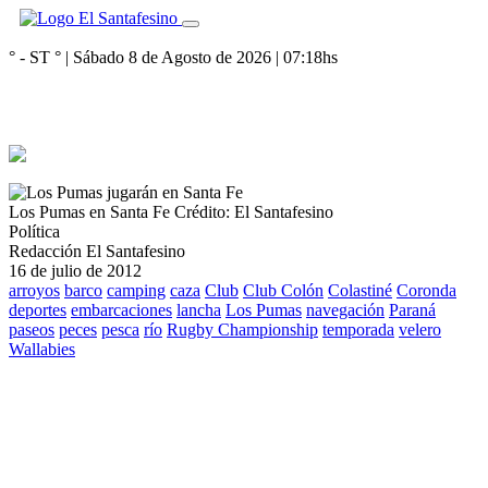
° - ST
° |
Sábado 8 de Agosto de 2026
|
07:18
hs
Los Pumas en Santa Fe
Crédito: El Santafesino
Política
Redacción El Santafesino
16 de julio de 2012
arroyos
barco
camping
caza
Club
Club Colón
Colastiné
Coronda
deportes
embarcaciones
lancha
Los Pumas
navegación
Paraná
paseos
peces
pesca
río
Rugby Championship
temporada
velero
Wallabies