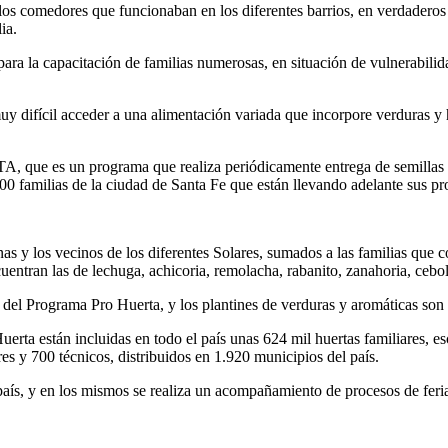
 los comedores que funcionaban en los diferentes barrios, en verdaderos
ia.
ara la capacitación de familias numerosas, en situación de vulnerabilida
y difícil acceder a una alimentación variada que incorpore verduras y 
A, que es un programa que realiza periódicamente entrega de semillas en
 600 familias de la ciudad de Santa Fe que están llevando adelante sus 
as y los vecinos de los diferentes Solares, sumados a las familias que
cuentran las de lechuga, achicoria, remolacha, rabanito, zanahoria, cebol
s del Programa Pro Huerta, y los plantines de verduras y aromáticas son
erta están incluidas en todo el país unas 624 mil huertas familiares, es
s y 700 técnicos, distribuidos en 1.920 municipios del país.
 país, y en los mismos se realiza un acompañamiento de procesos de feri