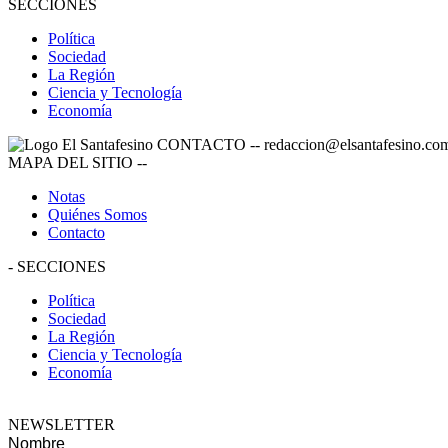
SECCIONES
Política
Sociedad
La Región
Ciencia y Tecnología
Economía
CONTACTO
--
redaccion@elsantafesino.co
MAPA DEL SITIO
--
Notas
Quiénes Somos
Contacto
-
SECCIONES
Política
Sociedad
La Región
Ciencia y Tecnología
Economía
NEWSLETTER
Nombre